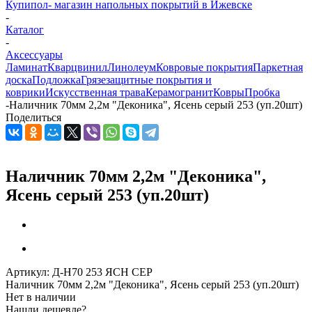
Купипол- магазин напольных покрытий в Ижевске
-
Каталог
-
Аксессуары
Ламинат
Кварцвинил
Линолеум
Ковровые покрытия
Паркетная
доска
Подложка
Грязезащитные покрытия и
коврики
Искусственная трава
Керамогранит
Ковры
Пробка
-
Наличник 70мм 2,2м "Деконика", Ясень серый 253 (уп.20шт)
Поделиться
Наличник 70мм 2,2м "Деконика",
Ясень серый 253 (уп.20шт)
Артикул:
Д-Н70 253 ЯСН СЕР
Наличник 70мм 2,2м "Деконика", Ясень серый 253 (уп.20шт)
Нет в наличии
Нашли дешевле?