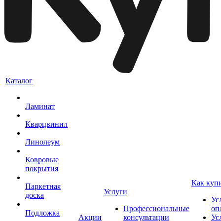
Каталог
Ламинат
Кварцвинил
Линолеум
Ковровые
покрытия
Как куп
Паркетная
Услуги
доска
Ус
Профессиональные
оп
Подложка
Акции
консультации
Ус