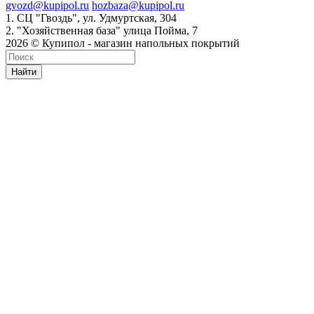
gvozd@kupipol.ru
hozbaza@kupipol.ru
1. СЦ "Гвоздь", ул. Удмуртская, 304
2. "Хозяйственная база" улица Пойма, 7
2026 © Купипол - магазин напольных покрытий
Найти