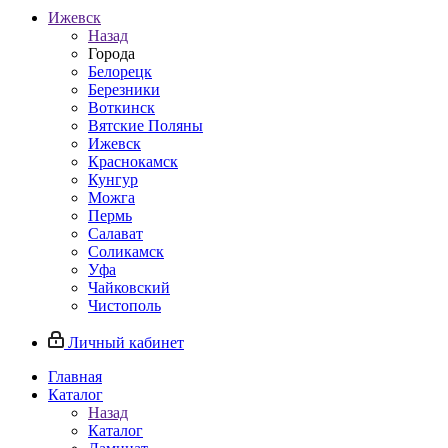
Ижевск
Назад
Города
Белорецк
Березники
Воткинск
Вятские Поляны
Ижевск
Краснокамск
Кунгур
Можга
Пермь
Салават
Соликамск
Уфа
Чайковский
Чистополь
Личный кабинет
Главная
Каталог
Назад
Каталог