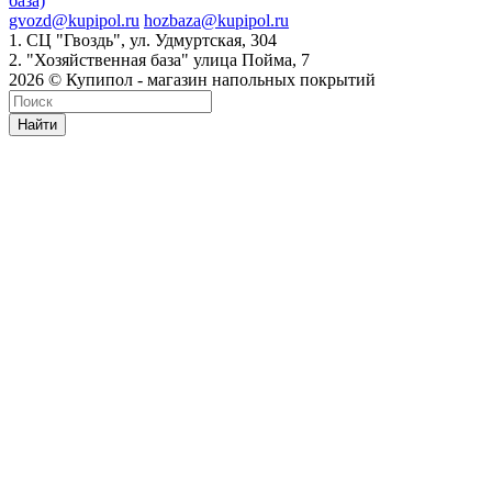
база)
gvozd@kupipol.ru
hozbaza@kupipol.ru
1. СЦ "Гвоздь", ул. Удмуртская, 304
2. "Хозяйственная база" улица Пойма, 7
2026 © Купипол - магазин напольных покрытий
Найти