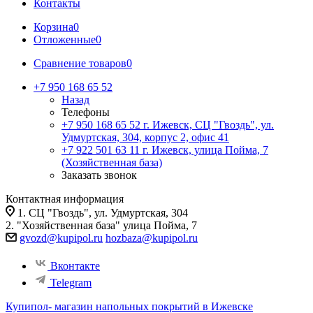
Контакты
Корзина
0
Отложенные
0
Сравнение товаров
0
+7 950 168 65 52
Назад
Телефоны
+7 950 168 65 52
г. Ижевск, СЦ "Гвоздь", ул.
Удмуртская, 304, корпус 2, офис 41
+7 922 501 63 11
г. Ижевск, улица Пойма, 7
(Хозяйственная база)
Заказать звонок
Контактная информация
1. СЦ "Гвоздь", ул. Удмуртская, 304
2. "Хозяйственная база" улица Пойма, 7
gvozd@kupipol.ru
hozbaza@kupipol.ru
Вконтакте
Telegram
Купипол- магазин напольных покрытий в Ижевске