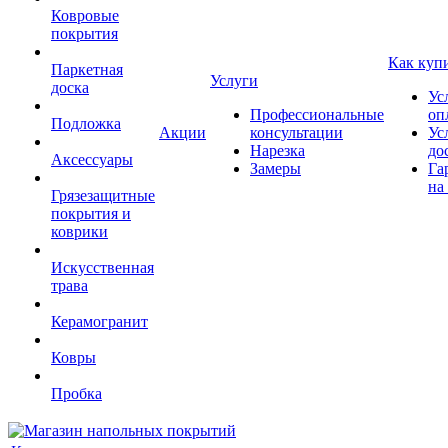
Ковровые
покрытия
Как куп
Паркетная
Услуги
доска
Ус
Профессиональные
оп
Подложка
Акции
консультации
Ус
Нарезка
до
Аксессуары
Замеры
Га
на
Грязезащитные
покрытия и
коврики
Искусственная
трава
Керамогранит
Ковры
Пробка