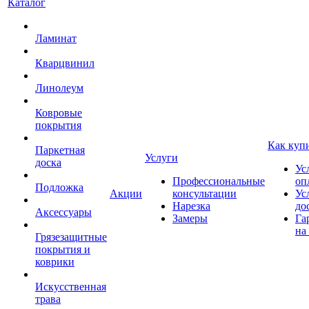
Каталог
Ламинат
Кварцвинил
Линолеум
Ковровые
покрытия
Как куп
Паркетная
Услуги
доска
Ус
Профессиональные
оп
Подложка
Акции
консультации
Ус
Нарезка
до
Аксессуары
Замеры
Га
на
Грязезащитные
покрытия и
коврики
Искусственная
трава