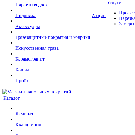
Услуги
Паркетная доска
Профес
Подложка
Акции
Нарезк
Замеры
Аксессуары
Грязезащитные покрытия и коврики
Искусственная трава
Керамогранит
Ковры
Пробка
Каталог
Ламинат
Кварцвинил