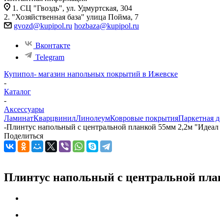
1. СЦ "Гвоздь", ул. Удмуртская, 304
2. "Хозяйственная база" улица Пойма, 7
gvozd@kupipol.ru
hozbaza@kupipol.ru
Вконтакте
Telegram
Купипол- магазин напольных покрытий в Ижевске
-
Каталог
-
Аксессуары
Ламинат
Кварцвинил
Линолеум
Ковровые покрытия
Паркетная д
-
Плинтус напольный с центральной планкой 55мм 2,2м "Идеал 
Поделиться
Плинтус напольный с центральной план