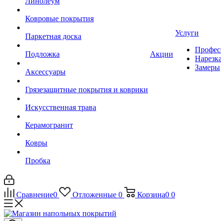
Линолеум
Ковровые покрытия
Услуги
Паркетная доска
Профес
Подложка
Акции
Нарезк
Замеры
Аксессуары
Грязезащитные покрытия и коврики
Искусственная трава
Керамогранит
Ковры
Пробка
Сравнение
0
Отложенные
0
Корзина
0
0