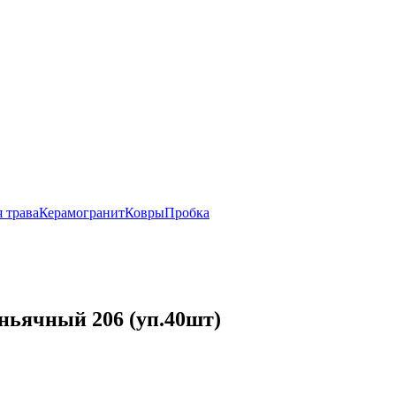
 трава
Керамогранит
Ковры
Пробка
ньячный 206 (уп.40шт)