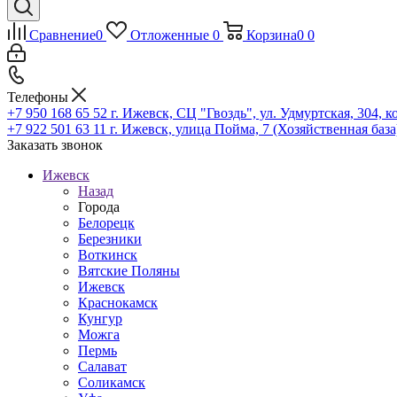
Сравнение
0
Отложенные
0
Корзина
0
0
Телефоны
+7 950 168 65 52
г. Ижевск, СЦ "Гвоздь", ул. Удмуртская, 304, к
+7 922 501 63 11
г. Ижевск, улица Пойма, 7 (Хозяйственная база
Заказать звонок
Ижевск
Назад
Города
Белорецк
Березники
Воткинск
Вятские Поляны
Ижевск
Краснокамск
Кунгур
Можга
Пермь
Салават
Соликамск