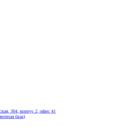
ская, 304, корпус 2, офис 41
венная база)