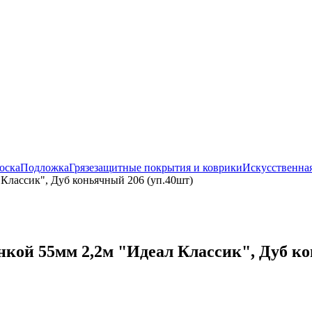
оска
Подложка
Грязезащитные покрытия и коврики
Искусственная
Классик", Дуб коньячный 206 (уп.40шт)
кой 55мм 2,2м "Идеал Классик", Дуб ко