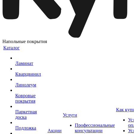
Напольные покрытия
Каталог
Ламинат
Кварцвинил
Линолеум
Ковровые
покрытия
Как куп
Паркетная
Услуги
доска
Ус
Профессиональные
оп
Подложка
Акции
консультации
Ус