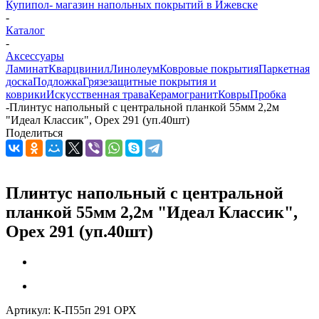
Купипол- магазин напольных покрытий в Ижевске
-
Каталог
-
Аксессуары
Ламинат
Кварцвинил
Линолеум
Ковровые покрытия
Паркетная
доска
Подложка
Грязезащитные покрытия и
коврики
Искусственная трава
Керамогранит
Ковры
Пробка
-
Плинтус напольный с центральной планкой 55мм 2,2м
"Идеал Классик", Орех 291 (уп.40шт)
Поделиться
Плинтус напольный с центральной
планкой 55мм 2,2м "Идеал Классик",
Орех 291 (уп.40шт)
Артикул:
К-П55п 291 ОРХ