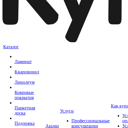
Каталог
Ламинат
Кварцвинил
Линолеум
Ковровые
покрытия
Как куп
Паркетная
Услуги
доска
Ус
Профессиональные
оп
Подложка
Акции
консультации
Ус