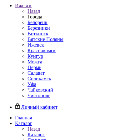
Ижевск
Назад
Города
Белорецк
Березники
Воткинск
Вятские Поляны
Ижевск
Краснокамск
Кунгур
Можга
Пермь
Салават
Соликамск
Уфа
Чайковский
Чистополь
Личный кабинет
Главная
Каталог
Назад
Каталог