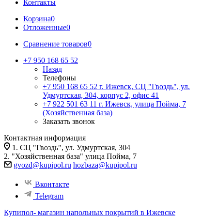
Контакты
Корзина
0
Отложенные
0
Сравнение товаров
0
+7 950 168 65 52
Назад
Телефоны
+7 950 168 65 52
г. Ижевск, СЦ "Гвоздь", ул.
Удмуртская, 304, корпус 2, офис 41
+7 922 501 63 11
г. Ижевск, улица Пойма, 7
(Хозяйственная база)
Заказать звонок
Контактная информация
1. СЦ "Гвоздь", ул. Удмуртская, 304
2. "Хозяйственная база" улица Пойма, 7
gvozd@kupipol.ru
hozbaza@kupipol.ru
Вконтакте
Telegram
Купипол- магазин напольных покрытий в Ижевске