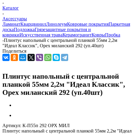
-
Каталог
-
Аксессуары
Ламинат
Кварцвинил
Линолеум
Ковровые покрытия
Паркетная
доска
Подложка
Грязезащитные покрытия и
коврики
Искусственная трава
Керамогранит
Ковры
Пробка
-
Плинтус напольный с центральной планкой 55мм 2,2м
"Идеал Классик", Орех миланский 292 (уп.40шт)
Поделиться
Плинтус напольный с центральной
планкой 55мм 2,2м "Идеал Классик",
Орех миланский 292 (уп.40шт)
Артикул:
К-П55п 292 ОРХ МИЛ
Плинтус напольный с центральной планкой 55мм 2,2м "Идеал