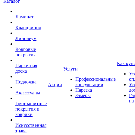
Каталог
Ламинат
Кварцвинил
Линолеум
Ковровые
покрытия
Как куп
Паркетная
Услуги
доска
Ус
Профессиональные
оп
Подложка
Акции
консультации
Ус
Нарезка
до
Аксессуары
Замеры
Га
на
Грязезащитные
покрытия и
коврики
Искусственная
трава