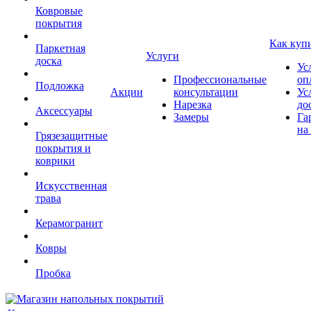
Ковровые
покрытия
Как куп
Паркетная
Услуги
доска
Ус
Профессиональные
оп
Подложка
Акции
консультации
Ус
Нарезка
до
Аксессуары
Замеры
Га
на
Грязезащитные
покрытия и
коврики
Искусственная
трава
Керамогранит
Ковры
Пробка