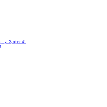
орпус 2, офис 41
)