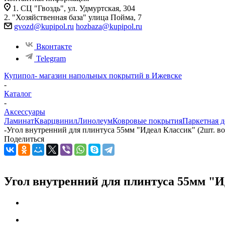
1. СЦ "Гвоздь", ул. Удмуртская, 304
2. "Хозяйственная база" улица Пойма, 7
gvozd@kupipol.ru
hozbaza@kupipol.ru
Вконтакте
Telegram
Купипол- магазин напольных покрытий в Ижевске
-
Каталог
-
Аксессуары
Ламинат
Кварцвинил
Линолеум
Ковровые покрытия
Паркетная д
-
Угол внутренний для плинтуса 55мм "Идеал Классик" (2шт. во
Поделиться
Угол внутренний для плинтуса 55мм "Ид