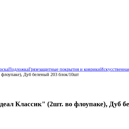
оска
Подложка
Грязезащитные покрытия и коврики
Искусственная
 флоупаке), Дуб беленый 203 блок/10шт
еал Классик" (2шт. во флоупаке), Дуб б