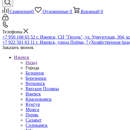
Сравнение
0
Отложенные
0
Корзина
0
0
Телефоны
+7 950 168 65 52
г. Ижевск, СЦ "Гвоздь", ул. Удмуртская, 304, к
+7 922 501 63 11
г. Ижевск, улица Пойма, 7 (Хозяйственная база
Заказать звонок
Ижевск
Назад
Города
Белорецк
Березники
Воткинск
Вятские Поляны
Ижевск
Краснокамск
Кунгур
Можга
Пермь
Салават
Соликамск