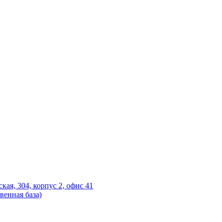
ская, 304, корпус 2, офис 41
венная база)