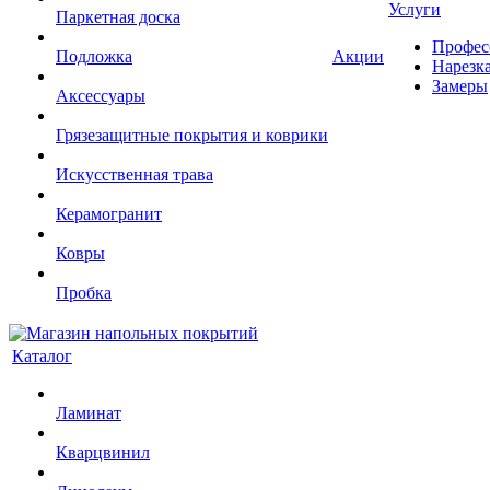
Услуги
Паркетная доска
Профес
Подложка
Акции
Нарезк
Замеры
Аксессуары
Грязезащитные покрытия и коврики
Искусственная трава
Керамогранит
Ковры
Пробка
Каталог
Ламинат
Кварцвинил