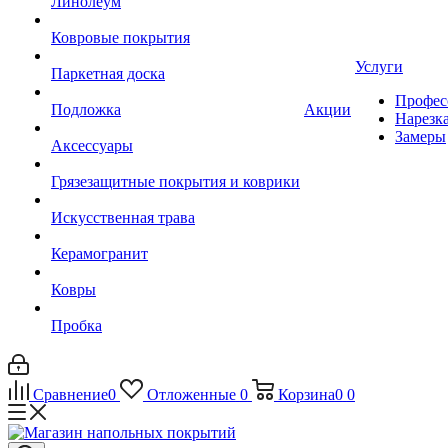
Линолеум
Ковровые покрытия
Услуги
Паркетная доска
Профес
Подложка
Акции
Нарезк
Замеры
Аксессуары
Грязезащитные покрытия и коврики
Искусственная трава
Керамогранит
Ковры
Пробка
Сравнение
0
Отложенные
0
Корзина
0
0