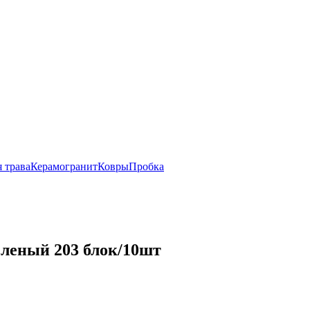
 трава
Керамогранит
Ковры
Пробка
еленый 203 блок/10шт