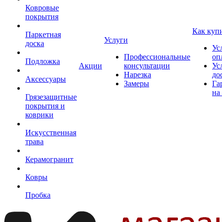
Ковровые
покрытия
Как куп
Паркетная
Услуги
доска
Ус
Профессиональные
оп
Подложка
Акции
консультации
Ус
Нарезка
до
Аксессуары
Замеры
Га
на
Грязезащитные
покрытия и
коврики
Искусственная
трава
Керамогранит
Ковры
Пробка