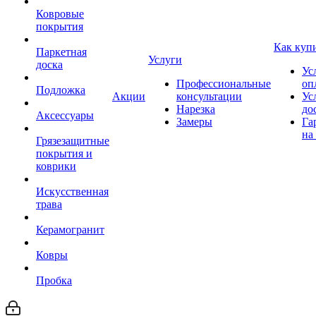
Ковровые
покрытия
Как куп
Паркетная
Услуги
доска
Ус
Профессиональные
оп
Подложка
Акции
консультации
Ус
Нарезка
до
Аксессуары
Замеры
Га
на
Грязезащитные
покрытия и
коврики
Искусственная
трава
Керамогранит
Ковры
Пробка