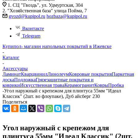
1. СЦ "Гвоздь", ул. Удмуртская, 304
2. "Хозяйственная база" улица Пойма, 7
gvozd@kupipol.ru
hozbaza@kupipol.ru
Вконтакте
Telegram
Купипол- магазин напольных покрытий в Ижевске
-
Каталог
-
Аксессуары
Ламинат
Кварцвинил
Линолеум
Ковровые покрытия
Паркетная
доска
Подложка
Грязезащитные покрытия и
коврики
Искусственная трава
Керамогранит
Ковры
Пробка
-
Угол наружный с крепежом для плинтуса 55мм "Идеал
Классик" (2шт. во флоупаке), Дуб айсберг 230
Поделиться
Угол наружный с крепежом для
плинтуса 55мм "Идеал Классик" (2шт.