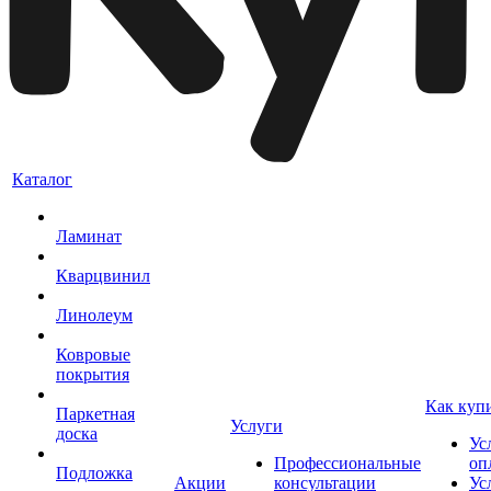
Каталог
Ламинат
Кварцвинил
Линолеум
Ковровые
покрытия
Как куп
Паркетная
Услуги
доска
Ус
Профессиональные
оп
Подложка
Акции
консультации
Ус