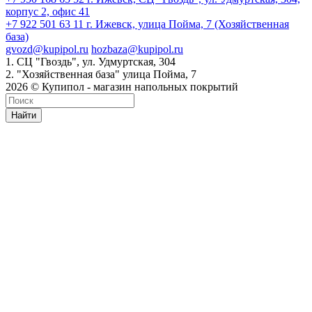
корпус 2, офис 41
+7 922 501 63 11
г. Ижевск, улица Пойма, 7 (Хозяйственная
база)
gvozd@kupipol.ru
hozbaza@kupipol.ru
1. СЦ "Гвоздь", ул. Удмуртская, 304
2. "Хозяйственная база" улица Пойма, 7
2026 © Купипол - магазин напольных покрытий
Найти