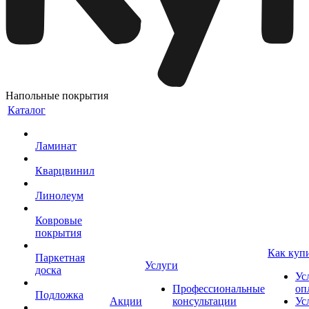
Напольные покрытия
Каталог
Ламинат
Кварцвинил
Линолеум
Ковровые
покрытия
Как куп
Паркетная
Услуги
доска
Ус
Профессиональные
оп
Подложка
Акции
консультации
Ус