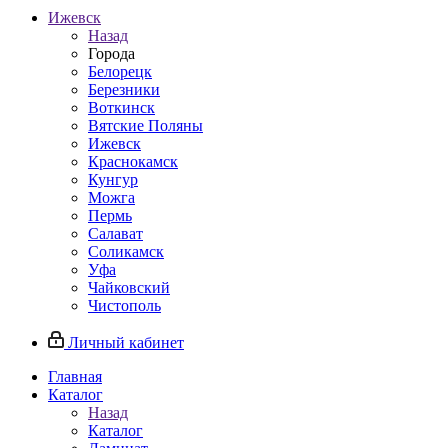
Ижевск
Назад
Города
Белорецк
Березники
Воткинск
Вятские Поляны
Ижевск
Краснокамск
Кунгур
Можга
Пермь
Салават
Соликамск
Уфа
Чайковский
Чистополь
Личный кабинет
Главная
Каталог
Назад
Каталог