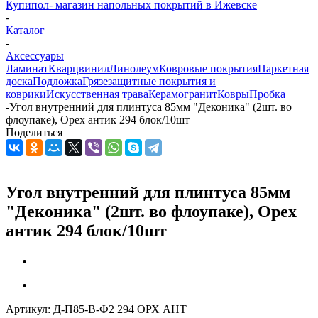
Купипол- магазин напольных покрытий в Ижевске
-
Каталог
-
Аксессуары
Ламинат
Кварцвинил
Линолеум
Ковровые покрытия
Паркетная
доска
Подложка
Грязезащитные покрытия и
коврики
Искусственная трава
Керамогранит
Ковры
Пробка
-
Угол внутренний для плинтуса 85мм "Деконика" (2шт. во
флоупаке), Орех антик 294 блок/10шт
Поделиться
Угол внутренний для плинтуса 85мм
"Деконика" (2шт. во флоупаке), Орех
антик 294 блок/10шт
Артикул:
Д-П85-В-Ф2 294 ОРХ АНТ