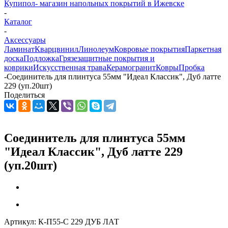
Купипол- магазин напольных покрытий в Ижевске
-
Каталог
-
Аксессуары
Ламинат
Кварцвинил
Линолеум
Ковровые покрытия
Паркетная
доска
Подложка
Грязезащитные покрытия и
коврики
Искусственная трава
Керамогранит
Ковры
Пробка
-
Соединитель для плинтуса 55мм "Идеал Классик", Дуб латте
229 (уп.20шт)
Поделиться
Соединитель для плинтуса 55мм
"Идеал Классик", Дуб латте 229
(уп.20шт)
Артикул:
К-П55-С 229 ДУБ ЛАТ