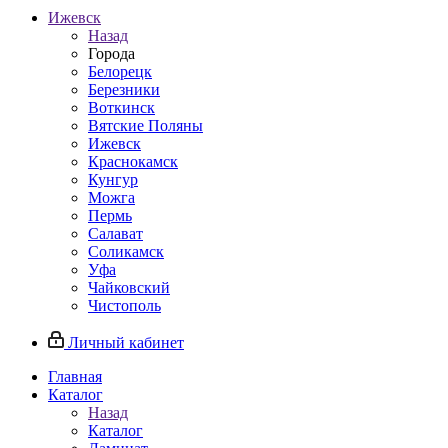
Ижевск
Назад
Города
Белорецк
Березники
Воткинск
Вятские Поляны
Ижевск
Краснокамск
Кунгур
Можга
Пермь
Салават
Соликамск
Уфа
Чайковский
Чистополь
Личный кабинет
Главная
Каталог
Назад
Каталог