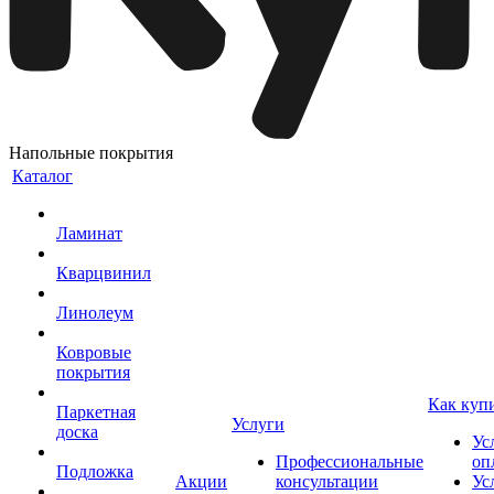
Напольные покрытия
Каталог
Ламинат
Кварцвинил
Линолеум
Ковровые
покрытия
Как куп
Паркетная
Услуги
доска
Ус
Профессиональные
оп
Подложка
Акции
консультации
Ус