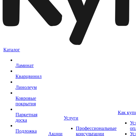
Каталог
Ламинат
Кварцвинил
Линолеум
Ковровые
покрытия
Как куп
Паркетная
Услуги
доска
Ус
Профессиональные
оп
Подложка
Акции
консультации
Ус