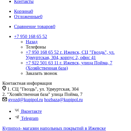
Контакты
Корзина
0
Отложенные
0
Сравнение товаров
0
+7 950 168 65 52
Назад
Телефоны
+7 950 168 65 52
г. Ижевск, СЦ "Гвоздь", ул.
Удмуртская, 304, корпус 2, офис 41
+7 922 501 63 11
г. Ижевск, улица Пойма, 7
(Хозяйственная база)
Заказать звонок
Контактная информация
1. СЦ "Гвоздь", ул. Удмуртская, 304
2. "Хозяйственная база" улица Пойма, 7
gvozd@kupipol.ru
hozbaza@kupipol.ru
Вконтакте
Telegram
Купипол- магазин напольных покрытий в Ижевске