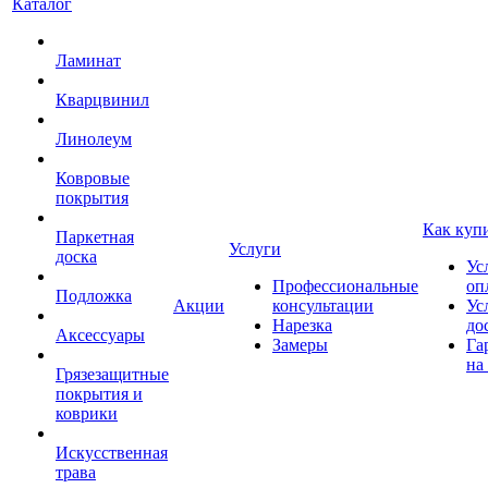
Каталог
Ламинат
Кварцвинил
Линолеум
Ковровые
покрытия
Как куп
Паркетная
Услуги
доска
Ус
Профессиональные
оп
Подложка
Акции
консультации
Ус
Нарезка
до
Аксессуары
Замеры
Га
на
Грязезащитные
покрытия и
коврики
Искусственная
трава