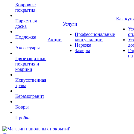
Ковровые
покрытия
Как куп
Паркетная
Услуги
доска
Ус
Профессиональные
оп
Подложка
Акции
консультации
Ус
Нарезка
до
Аксессуары
Замеры
Га
на
Грязезащитные
покрытия и
коврики
Искусственная
трава
Керамогранит
Ковры
Пробка