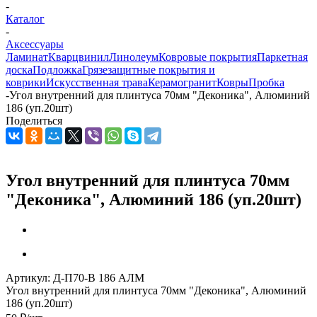
-
Каталог
-
Аксессуары
Ламинат
Кварцвинил
Линолеум
Ковровые покрытия
Паркетная
доска
Подложка
Грязезащитные покрытия и
коврики
Искусственная трава
Керамогранит
Ковры
Пробка
-
Угол внутренний для плинтуса 70мм "Деконика", Алюминий
186 (уп.20шт)
Поделиться
Угол внутренний для плинтуса 70мм
"Деконика", Алюминий 186 (уп.20шт)
Артикул:
Д-П70-В 186 АЛМ
Угол внутренний для плинтуса 70мм "Деконика", Алюминий
186 (уп.20шт)