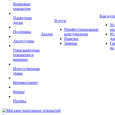
Ковровые
покрытия
Как куп
Паркетная
Услуги
доска
Ус
Профессиональные
оп
Подложка
Акции
консультации
Ус
Нарезка
до
Аксессуары
Замеры
Га
на
Грязезащитные
покрытия и
коврики
Искусственная
трава
Керамогранит
Ковры
Пробка