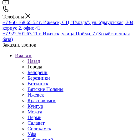
Телефоны
+7 950 168 65 52
г. Ижевск, СЦ "Гвоздь", ул. Удмуртская, 304,
корпус 2, офис 41
+7 922 501 63 11
г. Ижевск, улица Пойма, 7 (Хозяйственная
база)
Заказать звонок
Ижевск
Назад
Города
Белорецк
Березники
Воткинск
Вятские Поляны
Ижевск
Краснокамск
Кунгур
Можга
Пермь
Салават
Соликамск
Уфа
Чайковский