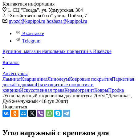
Контактная информация
1. СЦ "Гвоздь", ул. Удмуртская, 304
2. "Хозяйственная база" улица Пойма, 7
gvozd@kupipol.ru
hozbaza@kupipol.ru
Вконтакте
Telegram
Купипол- магазин напольных покрытий в Ижевске
-
Каталог
-
Аксессуары
Ламинат
Кварцвинил
Линолеум
Ковровые покрытия
Паркетная
доска
Подложка
Грязезащитные покрытия и
коврики
Искусственная трава
Керамогранит
Ковры
Пробка
-
Угол наружный с крепежом для плинтуса 70мм "Деконика",
Дуб жемчужный 418 (уп.20шт)
Поделиться
Угол наружный с крепежом для