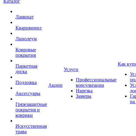
Каталог
Ламинат
Кварцвинил
Линолеум
Ковровые
покрытия
Как куп
Паркетная
Услуги
доска
Ус
Профессиональные
оп
Подложка
Акции
консультации
Ус
Нарезка
до
Аксессуары
Замеры
Га
на
Грязезащитные
покрытия и
коврики
Искусственная
трава