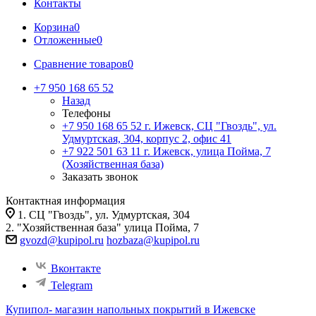
Контакты
Корзина
0
Отложенные
0
Сравнение товаров
0
+7 950 168 65 52
Назад
Телефоны
+7 950 168 65 52
г. Ижевск, СЦ "Гвоздь", ул.
Удмуртская, 304, корпус 2, офис 41
+7 922 501 63 11
г. Ижевск, улица Пойма, 7
(Хозяйственная база)
Заказать звонок
Контактная информация
1. СЦ "Гвоздь", ул. Удмуртская, 304
2. "Хозяйственная база" улица Пойма, 7
gvozd@kupipol.ru
hozbaza@kupipol.ru
Вконтакте
Telegram
Купипол- магазин напольных покрытий в Ижевске