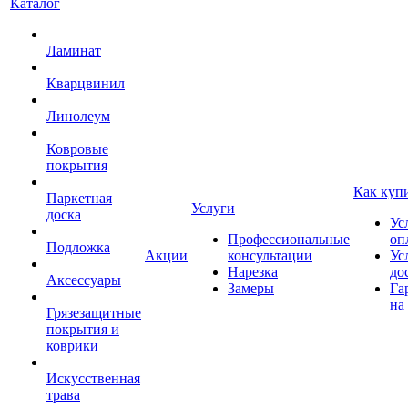
Каталог
Ламинат
Кварцвинил
Линолеум
Ковровые
покрытия
Как куп
Паркетная
Услуги
доска
Ус
Профессиональные
оп
Подложка
Акции
консультации
Ус
Нарезка
до
Аксессуары
Замеры
Га
на
Грязезащитные
покрытия и
коврики
Искусственная
трава