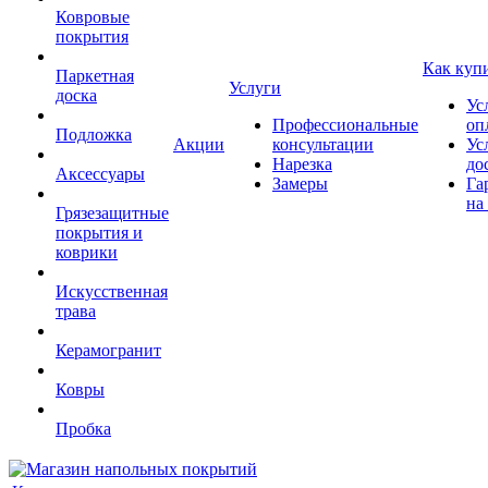
Ковровые
покрытия
Как куп
Паркетная
Услуги
доска
Ус
Профессиональные
оп
Подложка
Акции
консультации
Ус
Нарезка
до
Аксессуары
Замеры
Га
на
Грязезащитные
покрытия и
коврики
Искусственная
трава
Керамогранит
Ковры
Пробка