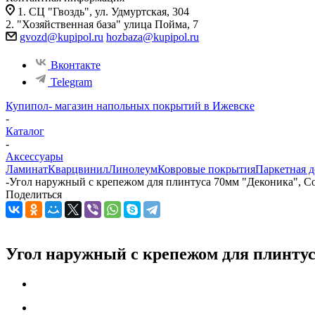
1. СЦ "Гвоздь", ул. Удмуртская, 304
2. "Хозяйственная база" улица Пойма, 7
gvozd@kupipol.ru
hozbaza@kupipol.ru
Вконтакте
Telegram
Купипол- магазин напольных покрытий в Ижевске
-
Каталог
-
Аксессуары
Ламинат
Кварцвинил
Линолеум
Ковровые покрытия
Паркетная д
-
Угол наружный с крепежом для плинтуса 70мм "Деконика", Со
Поделиться
Угол наружный с крепежом для плинтус