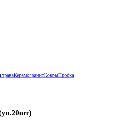
 трава
Керамогранит
Ковры
Пробка
(уп.20шт)