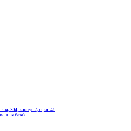
ская, 304, корпус 2, офис 41
венная база)