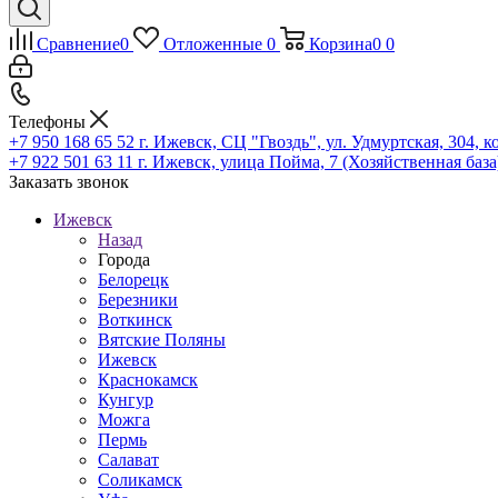
Сравнение
0
Отложенные
0
Корзина
0
0
Телефоны
+7 950 168 65 52
г. Ижевск, СЦ "Гвоздь", ул. Удмуртская, 304, к
+7 922 501 63 11
г. Ижевск, улица Пойма, 7 (Хозяйственная база
Заказать звонок
Ижевск
Назад
Города
Белорецк
Березники
Воткинск
Вятские Поляны
Ижевск
Краснокамск
Кунгур
Можга
Пермь
Салават
Соликамск