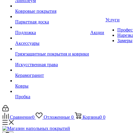
Линолеум
Ковровые покрытия
Услуги
Паркетная доска
Профес
Подложка
Акции
Нарезк
Замеры
Аксессуары
Грязезащитные покрытия и коврики
Искусственная трава
Керамогранит
Ковры
Пробка
Сравнение
0
Отложенные
0
Корзина
0
0