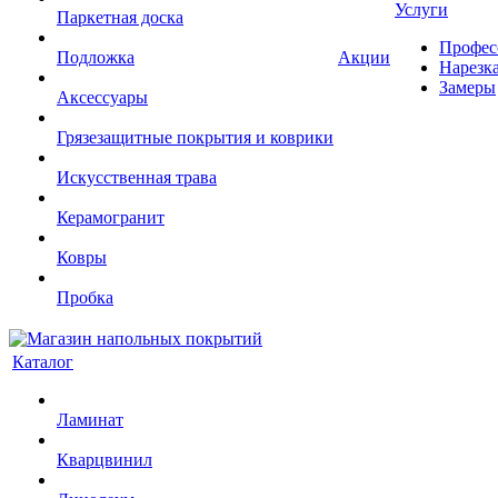
Услуги
Паркетная доска
Профес
Подложка
Акции
Нарезк
Замеры
Аксессуары
Грязезащитные покрытия и коврики
Искусственная трава
Керамогранит
Ковры
Пробка
Каталог
Ламинат
Кварцвинил