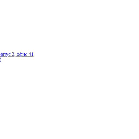
орпус 2, офис 41
)