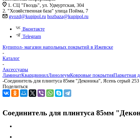
1. СЦ "Гвоздь", ул. Удмуртская, 304
2. "Хозяйственная база" улица Пойма, 7
gvozd@kupipol.ru
hozbaza@kupipol.ru
Вконтакте
Telegram
Купипол- магазин напольных покрытий в Ижевске
-
Каталог
-
Аксессуары
Ламинат
Кварцвинил
Линолеум
Ковровые покрытия
Паркетная д
-
Соединитель для плинтуса 85мм "Деконика", Ясень серый 253 
Поделиться
Соединитель для плинтуса 85мм "Декон