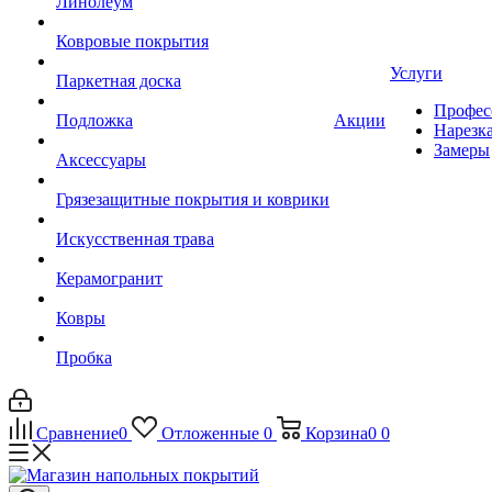
Линолеум
Ковровые покрытия
Услуги
Паркетная доска
Профес
Подложка
Акции
Нарезк
Замеры
Аксессуары
Грязезащитные покрытия и коврики
Искусственная трава
Керамогранит
Ковры
Пробка
Сравнение
0
Отложенные
0
Корзина
0
0