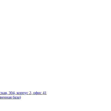
ская, 304, корпус 2, офис 41
венная база)