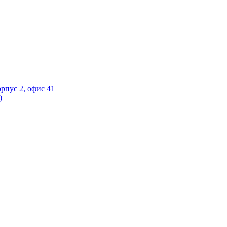
орпус 2, офис 41
)