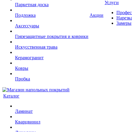
Услуги
Паркетная доска
Профес
Подложка
Акции
Нарезк
Замеры
Аксессуары
Грязезащитные покрытия и коврики
Искусственная трава
Керамогранит
Ковры
Пробка
Каталог
Ламинат
Кварцвинил