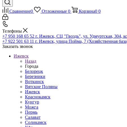
Сравнение
0
Отложенные
0
Корзина
0
0
Телефоны
+7 950 168 65 52
г. Ижевск, СЦ "Гвоздь", ул. Удмуртская, 304, к
+7 922 501 63 11
г. Ижевск, улица Пойма, 7 (Хозяйственная база
Заказать звонок
Ижевск
Назад
Города
Белорецк
Березники
Воткинск
Вятские Поляны
Ижевск
Краснокамск
Кунгур
Можга
Пермь
Салават
Соликамск