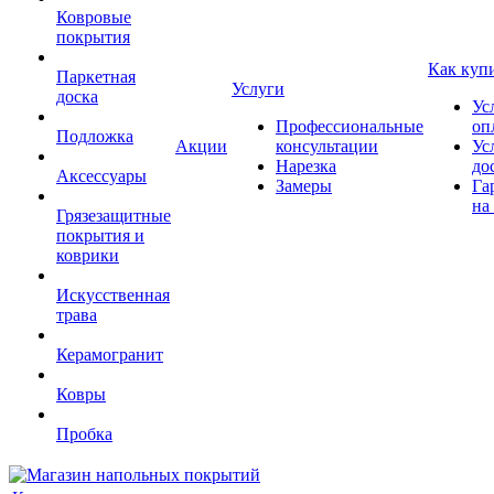
Ковровые
покрытия
Как куп
Паркетная
Услуги
доска
Ус
Профессиональные
оп
Подложка
Акции
консультации
Ус
Нарезка
до
Аксессуары
Замеры
Га
на
Грязезащитные
покрытия и
коврики
Искусственная
трава
Керамогранит
Ковры
Пробка