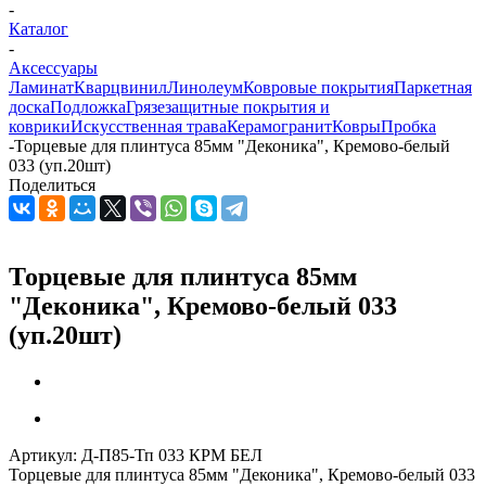
-
Каталог
-
Аксессуары
Ламинат
Кварцвинил
Линолеум
Ковровые покрытия
Паркетная
доска
Подложка
Грязезащитные покрытия и
коврики
Искусственная трава
Керамогранит
Ковры
Пробка
-
Торцевые для плинтуса 85мм "Деконика", Кремово-белый
033 (уп.20шт)
Поделиться
Торцевые для плинтуса 85мм
"Деконика", Кремово-белый 033
(уп.20шт)
Артикул:
Д-П85-Тп 033 КРМ БЕЛ
Торцевые для плинтуса 85мм "Деконика", Кремово-белый 033