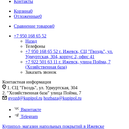
Контакты
Корзина
0
Отложенные
0
Сравнение товаров
0
+7 950 168 65 52
Назад
Телефоны
+7 950 168 65 52
г. Ижевск, СЦ "Гвоздь", ул.
Удмуртская, 304, корпус 2, офис 41
+7 922 501 63 11
г. Ижевск, улица Пойма, 7
(Хозяйственная база)
Заказать звонок
Контактная информация
1. СЦ "Гвоздь", ул. Удмуртская, 304
2. "Хозяйственная база" улица Пойма, 7
gvozd@kupipol.ru
hozbaza@kupipol.ru
Вконтакте
Telegram
Купипол- магазин напольных покрытий в Ижевске