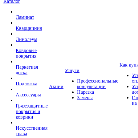
Каталог
Ламинат
Кварцвинил
Линолеум
Ковровые
покрытия
Как куп
Паркетная
Услуги
доска
Ус
Профессиональные
оп
Подложка
Акции
консультации
Ус
Нарезка
до
Аксессуары
Замеры
Га
на
Грязезащитные
покрытия и
коврики
Искусственная
трава