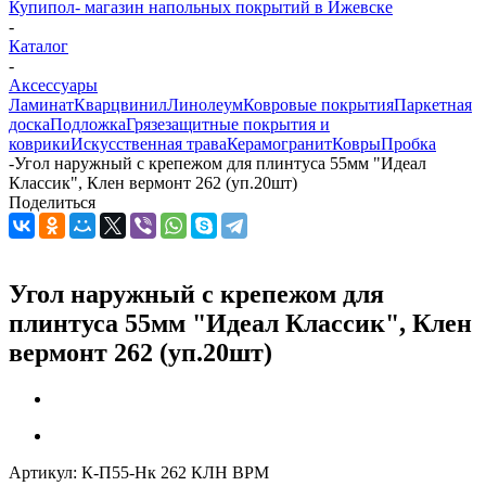
Купипол- магазин напольных покрытий в Ижевске
-
Каталог
-
Аксессуары
Ламинат
Кварцвинил
Линолеум
Ковровые покрытия
Паркетная
доска
Подложка
Грязезащитные покрытия и
коврики
Искусственная трава
Керамогранит
Ковры
Пробка
-
Угол наружный с крепежом для плинтуса 55мм "Идеал
Классик", Клен вермонт 262 (уп.20шт)
Поделиться
Угол наружный с крепежом для
плинтуса 55мм "Идеал Классик", Клен
вермонт 262 (уп.20шт)
Артикул:
К-П55-Нк 262 КЛН ВРМ