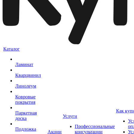
Каталог
Ламинат
Кварцвинил
Линолеум
Ковровые
покрытия
Как куп
Паркетная
Услуги
доска
Ус
Профессиональные
оп
Подложка
Акции
консультации
Ус