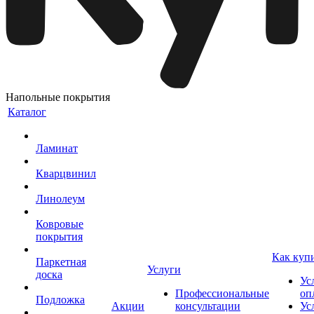
Напольные покрытия
Каталог
Ламинат
Кварцвинил
Линолеум
Ковровые
покрытия
Как куп
Паркетная
Услуги
доска
Ус
Профессиональные
оп
Подложка
Акции
консультации
Ус