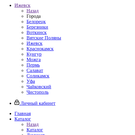
Ижевск
Назад
Города
Белорецк
Березники
Воткинск
Вятские Поляны
Ижевск
Краснокамск
Кунгур
Можга
Пермь
Салават
Соликамск
Уфа
Чайковский
Чистополь
Личный кабинет
Главная
Каталог
Назад
Каталог