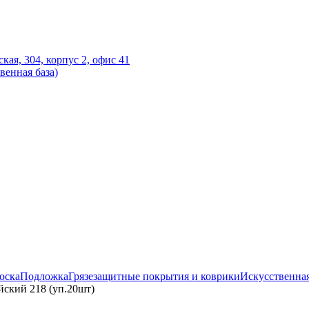
ская, 304, корпус 2, офис 41
венная база)
оска
Подложка
Грязезащитные покрытия и коврики
Искусственная
йский 218 (уп.20шт)