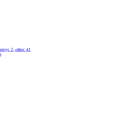
орпус 2, офис 41
)