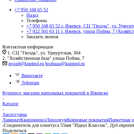
+7 950 168 65 52
Назад
Телефоны
+7 950 168 65 52
г. Ижевск, СЦ "Гвоздь", ул. Удмурт
+7 922 501 63 11
г. Ижевск, улица Пойма, 7 (Хозяйст
Заказать звонок
Контактная информация
1. СЦ "Гвоздь", ул. Удмуртская, 304
2. "Хозяйственная база" улица Пойма, 7
gvozd@kupipol.ru
hozbaza@kupipol.ru
Вконтакте
Telegram
Купипол- магазин напольных покрытий в Ижевске
-
Каталог
-
Аксессуары
Ламинат
Кварцвинил
Линолеум
Ковровые покрытия
Паркетная д
-
Соединитель для плинтуса 55мм "Идеал Классик", Дуб европе
Поделиться