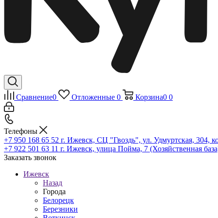
Сравнение
0
Отложенные
0
Корзина
0
0
Телефоны
+7 950 168 65 52
г. Ижевск, СЦ "Гвоздь", ул. Удмуртская, 304, к
+7 922 501 63 11
г. Ижевск, улица Пойма, 7 (Хозяйственная база
Заказать звонок
Ижевск
Назад
Города
Белорецк
Березники
Воткинск