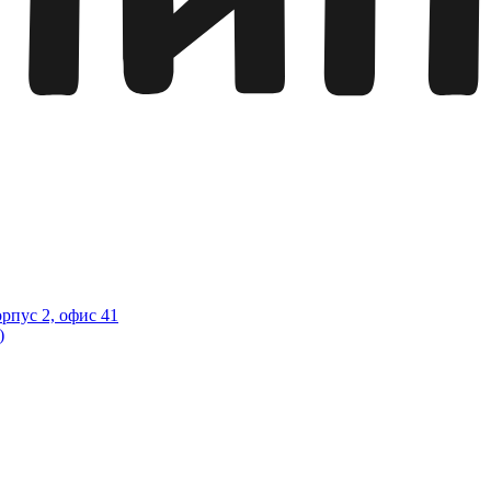
орпус 2, офис 41
)