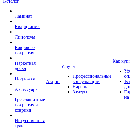
Каталог
Ламинат
Кварцвинил
Линолеум
Ковровые
покрытия
Как куп
Паркетная
Услуги
доска
Ус
Профессиональные
оп
Подложка
Акции
консультации
Ус
Нарезка
до
Аксессуары
Замеры
Га
на
Грязезащитные
покрытия и
коврики
Искусственная
трава