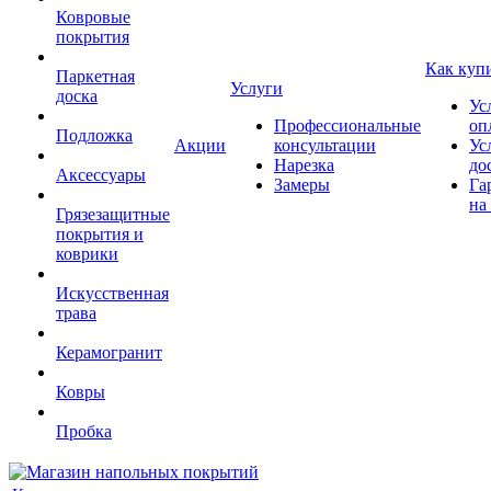
Ковровые
покрытия
Как куп
Паркетная
Услуги
доска
Ус
Профессиональные
оп
Подложка
Акции
консультации
Ус
Нарезка
до
Аксессуары
Замеры
Га
на
Грязезащитные
покрытия и
коврики
Искусственная
трава
Керамогранит
Ковры
Пробка