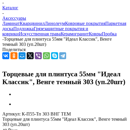
-
Каталог
-
Аксессуары
Ламинат
Кварцвинил
Линолеум
Ковровые покрытия
Паркетная
доска
Подложка
Грязезащитные покрытия и
коврики
Искусственная трава
Керамогранит
Ковры
Пробка
-
Торцевые для плинтуса 55мм "Идеал Классик", Венге
темный 303 (уп.20шт)
Поделиться
Торцевые для плинтуса 55мм "Идеал
Классик", Венге темный 303 (уп.20шт)
Артикул:
К-П55-Тп 303 ВНГ ТЕМ
Торцевые для плинтуса 55мм "Идеал Классик", Венге темный
303 (уп.20шт)