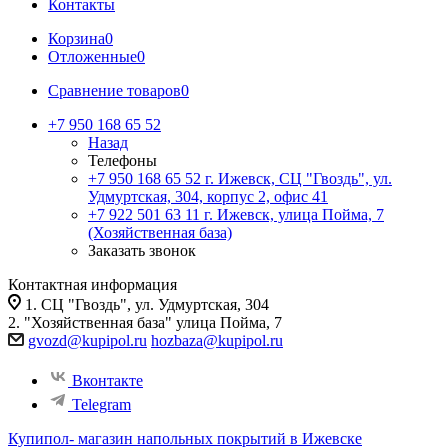
Контакты
Корзина
0
Отложенные
0
Сравнение товаров
0
+7 950 168 65 52
Назад
Телефоны
+7 950 168 65 52
г. Ижевск, СЦ "Гвоздь", ул.
Удмуртская, 304, корпус 2, офис 41
+7 922 501 63 11
г. Ижевск, улица Пойма, 7
(Хозяйственная база)
Заказать звонок
Контактная информация
1. СЦ "Гвоздь", ул. Удмуртская, 304
2. "Хозяйственная база" улица Пойма, 7
gvozd@kupipol.ru
hozbaza@kupipol.ru
Вконтакте
Telegram
Купипол- магазин напольных покрытий в Ижевске