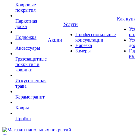
Ковровые
покрытия
Как куп
Паркетная
Услуги
доска
Ус
Профессиональные
оп
Подложка
Акции
консультации
Ус
Нарезка
до
Аксессуары
Замеры
Га
на
Грязезащитные
покрытия и
коврики
Искусственная
трава
Керамогранит
Ковры
Пробка