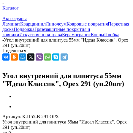
-
Каталог
-
Аксессуары
Ламинат
Кварцвинил
Линолеум
Ковровые покрытия
Паркетная
доска
Подложка
Грязезащитные покрытия и
коврики
Искусственная трава
Керамогранит
Ковры
Пробка
-
Угол внутренний для плинтуса 55мм "Идеал Классик", Орех
291 (уп.20шт)
Поделиться
Угол внутренний для плинтуса 55мм
"Идеал Классик", Орех 291 (уп.20шт)
Артикул:
К-П55-В 291 ОРХ
Угол внутренний для плинтуса 55мм "Идеал Классик", Орех
291 (уп.20шт)