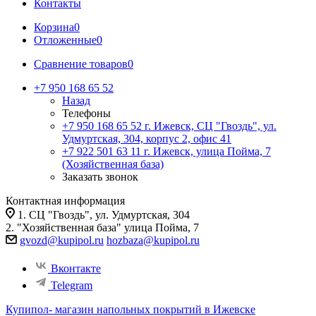
Контакты
Корзина
0
Отложенные
0
Сравнение товаров
0
+7 950 168 65 52
Назад
Телефоны
+7 950 168 65 52
г. Ижевск, СЦ "Гвоздь", ул.
Удмуртская, 304, корпус 2, офис 41
+7 922 501 63 11
г. Ижевск, улица Пойма, 7
(Хозяйственная база)
Заказать звонок
Контактная информация
1. СЦ "Гвоздь", ул. Удмуртская, 304
2. "Хозяйственная база" улица Пойма, 7
gvozd@kupipol.ru
hozbaza@kupipol.ru
Вконтакте
Telegram
Купипол- магазин напольных покрытий в Ижевске