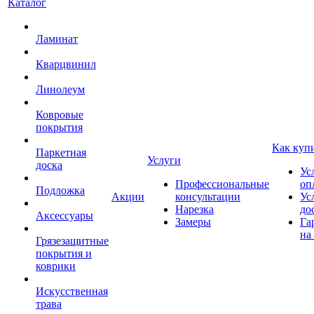
Каталог
Ламинат
Кварцвинил
Линолеум
Ковровые
покрытия
Как куп
Паркетная
Услуги
доска
Ус
Профессиональные
оп
Подложка
Акции
консультации
Ус
Нарезка
до
Аксессуары
Замеры
Га
на
Грязезащитные
покрытия и
коврики
Искусственная
трава