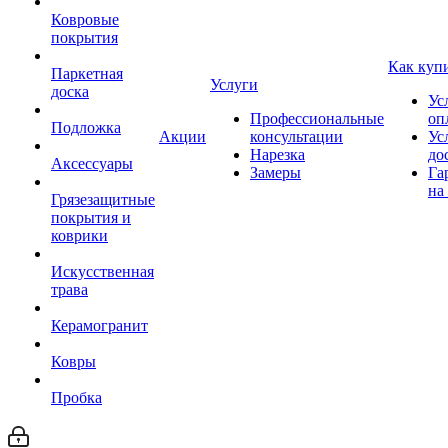
Ковровые
покрытия
Как куп
Паркетная
Услуги
доска
Ус
Профессиональные
оп
Подложка
Акции
консультации
Ус
Нарезка
до
Аксессуары
Замеры
Га
на
Грязезащитные
покрытия и
коврики
Искусственная
трава
Керамогранит
Ковры
Пробка