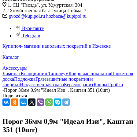
1. СЦ "Гвоздь", ул. Удмуртская, 304
2. "Хозяйственная база" улица Пойма, 7
gvozd@kupipol.ru
hozbaza@kupipol.ru
Вконтакте
Telegram
Купипол- магазин напольных покрытий в Ижевске
-
Каталог
-
Аксессуары
Ламинат
Кварцвинил
Линолеум
Ковровые покрытия
Паркетная
доска
Подложка
Грязезащитные покрытия и
коврики
Искусственная трава
Керамогранит
Ковры
Пробка
-
Порог 36мм 0,9м "Идеал Изи", Каштан 351 (10шт)
Поделиться
Порог 36мм 0,9м "Идеал Изи", Каштан
351 (10шт)