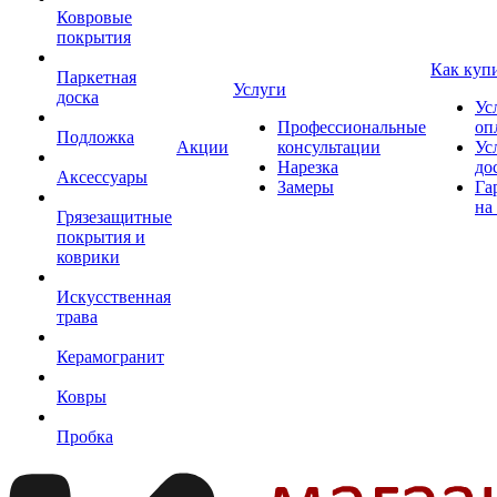
Ковровые
покрытия
Как куп
Паркетная
Услуги
доска
Ус
Профессиональные
оп
Подложка
Акции
консультации
Ус
Нарезка
до
Аксессуары
Замеры
Га
на
Грязезащитные
покрытия и
коврики
Искусственная
трава
Керамогранит
Ковры
Пробка