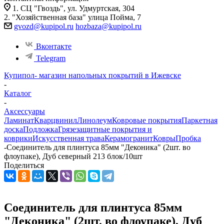
1. СЦ "Гвоздь", ул. Удмуртская, 304
2. "Хозяйственная база" улица Пойма, 7
gvozd@kupipol.ru
hozbaza@kupipol.ru
Вконтакте
Telegram
Купипол- магазин напольных покрытий в Ижевске
-
Каталог
-
Аксессуары
Ламинат
Кварцвинил
Линолеум
Ковровые покрытия
Паркетная
доска
Подложка
Грязезащитные покрытия и
коврики
Искусственная трава
Керамогранит
Ковры
Пробка
-
Соединитель для плинтуса 85мм "Деконика" (2шт. во
флоупаке), Дуб северный 213 блок/10шт
Поделиться
Соединитель для плинтуса 85мм
"Деконика" (2шт. во флоупаке), Дуб