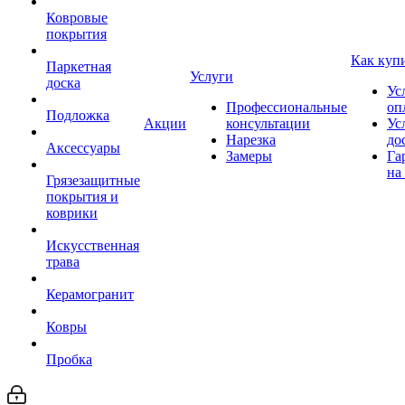
Ковровые
покрытия
Как куп
Паркетная
Услуги
доска
Ус
Профессиональные
оп
Подложка
Акции
консультации
Ус
Нарезка
до
Аксессуары
Замеры
Га
на
Грязезащитные
покрытия и
коврики
Искусственная
трава
Керамогранит
Ковры
Пробка