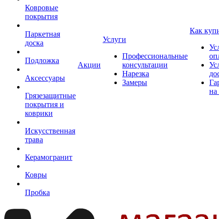
Ковровые
покрытия
Как куп
Паркетная
Услуги
доска
Ус
Профессиональные
оп
Подложка
Акции
консультации
Ус
Нарезка
до
Аксессуары
Замеры
Га
на
Грязезащитные
покрытия и
коврики
Искусственная
трава
Керамогранит
Ковры
Пробка