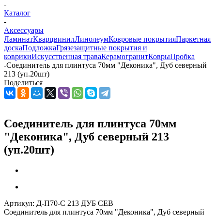
-
Каталог
-
Аксессуары
Ламинат
Кварцвинил
Линолеум
Ковровые покрытия
Паркетная
доска
Подложка
Грязезащитные покрытия и
коврики
Искусственная трава
Керамогранит
Ковры
Пробка
-
Соединитель для плинтуса 70мм "Деконика", Дуб северный
213 (уп.20шт)
Поделиться
Соединитель для плинтуса 70мм
"Деконика", Дуб северный 213
(уп.20шт)
Артикул:
Д-П70-С 213 ДУБ СЕВ
Соединитель для плинтуса 70мм "Деконика", Дуб северный