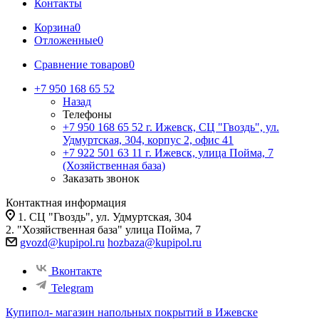
Контакты
Корзина
0
Отложенные
0
Сравнение товаров
0
+7 950 168 65 52
Назад
Телефоны
+7 950 168 65 52
г. Ижевск, СЦ "Гвоздь", ул.
Удмуртская, 304, корпус 2, офис 41
+7 922 501 63 11
г. Ижевск, улица Пойма, 7
(Хозяйственная база)
Заказать звонок
Контактная информация
1. СЦ "Гвоздь", ул. Удмуртская, 304
2. "Хозяйственная база" улица Пойма, 7
gvozd@kupipol.ru
hozbaza@kupipol.ru
Вконтакте
Telegram
Купипол- магазин напольных покрытий в Ижевске