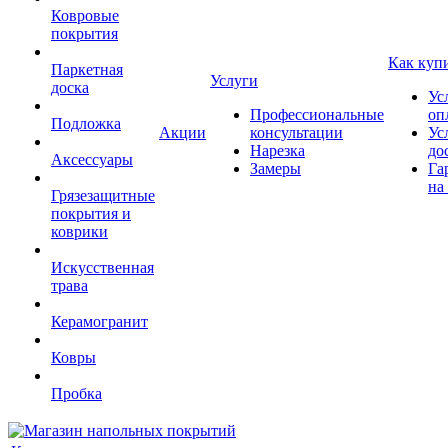
Ковровые
покрытия
Как куп
Паркетная
Услуги
доска
Ус
Профессиональные
оп
Подложка
Акции
консультации
Ус
Нарезка
до
Аксессуары
Замеры
Га
на
Грязезащитные
покрытия и
коврики
Искусственная
трава
Керамогранит
Ковры
Пробка