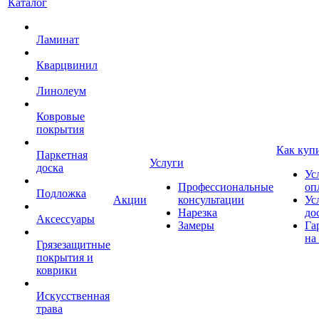
Каталог
Ламинат
Кварцвинил
Линолеум
Ковровые
покрытия
Как куп
Паркетная
Услуги
доска
Ус
Профессиональные
оп
Подложка
Акции
консультации
Ус
Нарезка
до
Аксессуары
Замеры
Га
на
Грязезащитные
покрытия и
коврики
Искусственная
трава