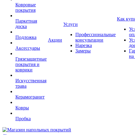
Ковровые
покрытия
Как куп
Паркетная
Услуги
доска
Ус
Профессиональные
оп
Подложка
Акции
консультации
Ус
Нарезка
до
Аксессуары
Замеры
Га
на
Грязезащитные
покрытия и
коврики
Искусственная
трава
Керамогранит
Ковры
Пробка