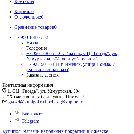
Контакты
Корзина
0
Отложенные
0
Сравнение товаров
0
+7 950 168 65 52
Назад
Телефоны
+7 950 168 65 52
г. Ижевск, СЦ "Гвоздь", ул.
Удмуртская, 304, корпус 2, офис 41
+7 922 501 63 11
г. Ижевск, улица Пойма, 7
(Хозяйственная база)
Заказать звонок
Контактная информация
1. СЦ "Гвоздь", ул. Удмуртская, 304
2. "Хозяйственная база" улица Пойма, 7
gvozd@kupipol.ru
hozbaza@kupipol.ru
Вконтакте
Telegram
Купипол- магазин напольных покрытий в Ижевске