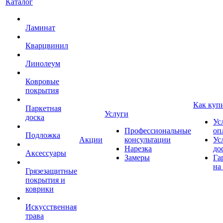
Каталог
Ламинат
Кварцвинил
Линолеум
Ковровые
покрытия
Как куп
Паркетная
Услуги
доска
Ус
Профессиональные
оп
Подложка
Акции
консультации
Ус
Нарезка
до
Аксессуары
Замеры
Га
на
Грязезащитные
покрытия и
коврики
Искусственная
трава