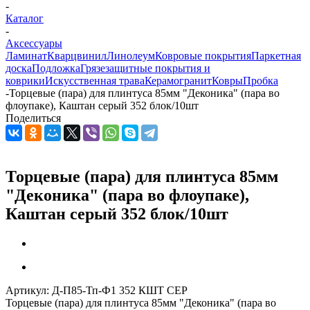
-
Каталог
-
Аксессуары
Ламинат
Кварцвинил
Линолеум
Ковровые покрытия
Паркетная
доска
Подложка
Грязезащитные покрытия и
коврики
Искусственная трава
Керамогранит
Ковры
Пробка
-
Торцевые (пара) для плинтуса 85мм "Деконика" (пара во
флоупаке), Каштан серый 352 блок/10шт
Поделиться
Торцевые (пара) для плинтуса 85мм
"Деконика" (пара во флоупаке),
Каштан серый 352 блок/10шт
Артикул:
Д-П85-Тп-Ф1 352 КШТ СЕР
Торцевые (пара) для плинтуса 85мм "Деконика" (пара во