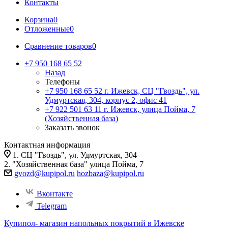
Контакты
Корзина
0
Отложенные
0
Сравнение товаров
0
+7 950 168 65 52
Назад
Телефоны
+7 950 168 65 52
г. Ижевск, СЦ "Гвоздь", ул.
Удмуртская, 304, корпус 2, офис 41
+7 922 501 63 11
г. Ижевск, улица Пойма, 7
(Хозяйственная база)
Заказать звонок
Контактная информация
1. СЦ "Гвоздь", ул. Удмуртская, 304
2. "Хозяйственная база" улица Пойма, 7
gvozd@kupipol.ru
hozbaza@kupipol.ru
Вконтакте
Telegram
Купипол- магазин напольных покрытий в Ижевске