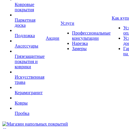
Ковровые
покрытия
Как куп
Паркетная
Услуги
доска
Ус
Профессиональные
оп
Подложка
Акции
консультации
Ус
Нарезка
до
Аксессуары
Замеры
Га
на
Грязезащитные
покрытия и
коврики
Искусственная
трава
Керамогранит
Ковры
Пробка