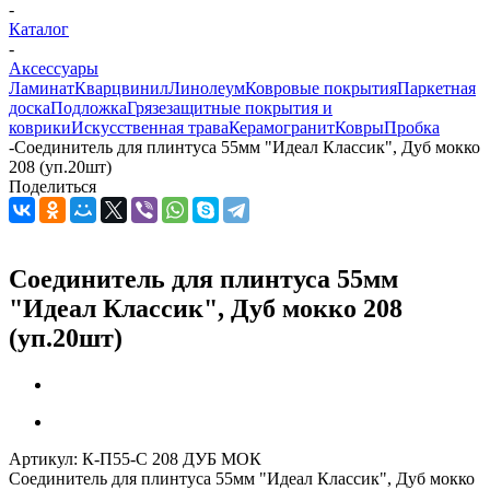
-
Каталог
-
Аксессуары
Ламинат
Кварцвинил
Линолеум
Ковровые покрытия
Паркетная
доска
Подложка
Грязезащитные покрытия и
коврики
Искусственная трава
Керамогранит
Ковры
Пробка
-
Соединитель для плинтуса 55мм "Идеал Классик", Дуб мокко
208 (уп.20шт)
Поделиться
Соединитель для плинтуса 55мм
"Идеал Классик", Дуб мокко 208
(уп.20шт)
Артикул:
К-П55-С 208 ДУБ МОК
Соединитель для плинтуса 55мм "Идеал Классик", Дуб мокко