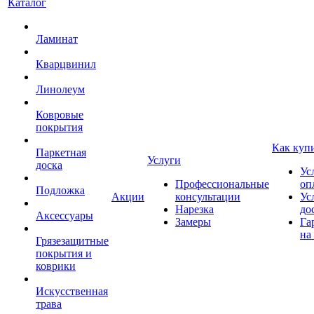
Каталог
Ламинат
Кварцвинил
Линолеум
Ковровые
покрытия
Как куп
Паркетная
Услуги
доска
Ус
Профессиональные
оп
Подложка
Акции
консультации
Ус
Нарезка
до
Аксессуары
Замеры
Га
на
Грязезащитные
покрытия и
коврики
Искусственная
трава