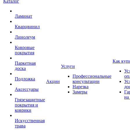
Каталог
Ламинат
Кварцвинил
Линолеум
Ковровые
покрытия
Как куп
Паркетная
Услуги
доска
Ус
Профессиональные
оп
Подложка
Акции
консультации
Ус
Нарезка
до
Аксессуары
Замеры
Га
на
Грязезащитные
покрытия и
коврики
Искусственная
трава