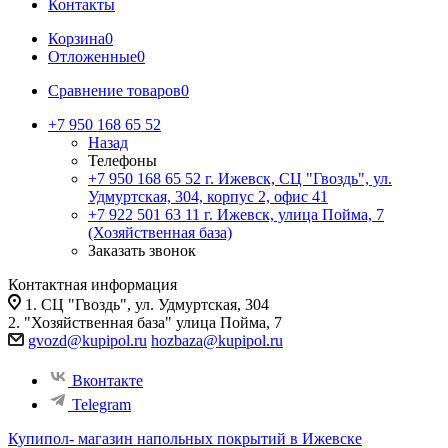
Контакты
Корзина
0
Отложенные
0
Сравнение товаров
0
+7 950 168 65 52
Назад
Телефоны
+7 950 168 65 52
г. Ижевск, СЦ "Гвоздь", ул.
Удмуртская, 304, корпус 2, офис 41
+7 922 501 63 11
г. Ижевск, улица Пойма, 7
(Хозяйственная база)
Заказать звонок
Контактная информация
1. СЦ "Гвоздь", ул. Удмуртская, 304
2. "Хозяйственная база" улица Пойма, 7
gvozd@kupipol.ru
hozbaza@kupipol.ru
Вконтакте
Telegram
Купипол- магазин напольных покрытий в Ижевске