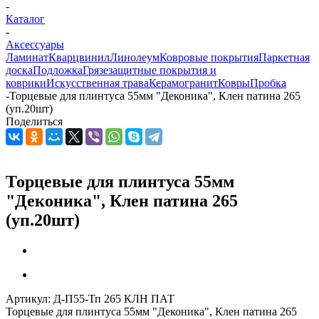
-
Каталог
-
Аксессуары
Ламинат
Кварцвинил
Линолеум
Ковровые покрытия
Паркетная
доска
Подложка
Грязезащитные покрытия и
коврики
Искусственная трава
Керамогранит
Ковры
Пробка
-
Торцевые для плинтуса 55мм "Деконика", Клен патина 265
(уп.20шт)
Поделиться
Торцевые для плинтуса 55мм
"Деконика", Клен патина 265
(уп.20шт)
Артикул:
Д-П55-Тп 265 КЛН ПАТ
Торцевые для плинтуса 55мм "Деконика", Клен патина 265