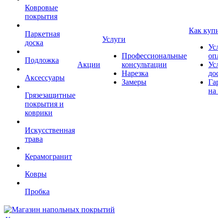
Ковровые
покрытия
Как куп
Паркетная
Услуги
доска
Ус
Профессиональные
оп
Подложка
Акции
консультации
Ус
Нарезка
до
Аксессуары
Замеры
Га
на
Грязезащитные
покрытия и
коврики
Искусственная
трава
Керамогранит
Ковры
Пробка