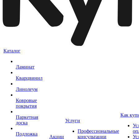
Каталог
Ламинат
Кварцвинил
Линолеум
Ковровые
покрытия
Как куп
Паркетная
Услуги
доска
Ус
Профессиональные
оп
Подложка
Акции
консультации
Ус