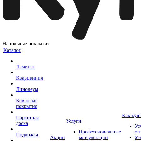
Напольные покрытия
Каталог
Ламинат
Кварцвинил
Линолеум
Ковровые
покрытия
Как куп
Паркетная
Услуги
доска
Ус
Профессиональные
оп
Подложка
Акции
консультации
Ус