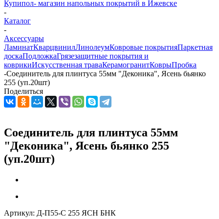
Купипол- магазин напольных покрытий в Ижевске
-
Каталог
-
Аксессуары
Ламинат
Кварцвинил
Линолеум
Ковровые покрытия
Паркетная
доска
Подложка
Грязезащитные покрытия и
коврики
Искусственная трава
Керамогранит
Ковры
Пробка
-
Соединитель для плинтуса 55мм "Деконика", Ясень бьянко
255 (уп.20шт)
Поделиться
Соединитель для плинтуса 55мм
"Деконика", Ясень бьянко 255
(уп.20шт)
Артикул:
Д-П55-С 255 ЯСН БНК