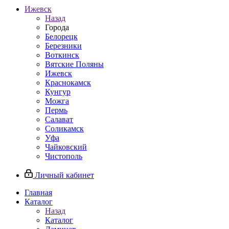
Ижевск
Назад
Города
Белорецк
Березники
Воткинск
Вятские Поляны
Ижевск
Краснокамск
Кунгур
Можга
Пермь
Салават
Соликамск
Уфа
Чайковский
Чистополь
Личный кабинет
Главная
Каталог
Назад
Каталог