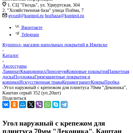
1. СЦ "Гвоздь", ул. Удмуртская, 304
2. "Хозяйственная база" улица Пойма, 7
gvozd@kupipol.ru
hozbaza@kupipol.ru
Вконтакте
Telegram
Купипол- магазин напольных покрытий в Ижевске
-
Каталог
-
Аксессуары
Ламинат
Кварцвинил
Линолеум
Ковровые покрытия
Паркетная
доска
Подложка
Грязезащитные покрытия и
коврики
Искусственная трава
Керамогранит
Ковры
Пробка
-
Угол наружный с крепежом для плинтуса 70мм "Деконика",
Каштан серый 352 (уп.20шт)
Поделиться
Угол наружный с крепежом для
плинтуса 70мм "Деконика", Каштан