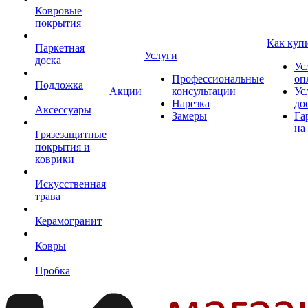
Ковровые
покрытия
Как куп
Паркетная
Услуги
доска
Ус
Профессиональные
оп
Подложка
Акции
консультации
Ус
Нарезка
до
Аксессуары
Замеры
Га
на
Грязезащитные
покрытия и
коврики
Искусственная
трава
Керамогранит
Ковры
Пробка