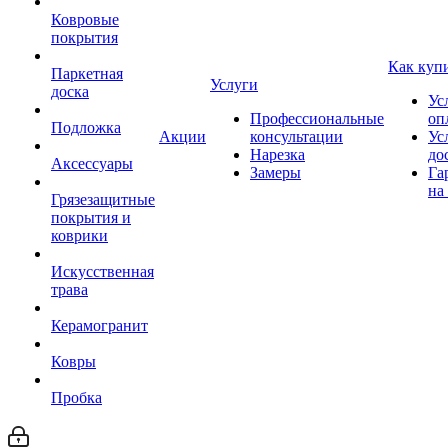
Ковровые
покрытия
Как куп
Паркетная
Услуги
доска
Ус
Профессиональные
оп
Подложка
Акции
консультации
Ус
Нарезка
до
Аксессуары
Замеры
Га
на
Грязезащитные
покрытия и
коврики
Искусственная
трава
Керамогранит
Ковры
Пробка