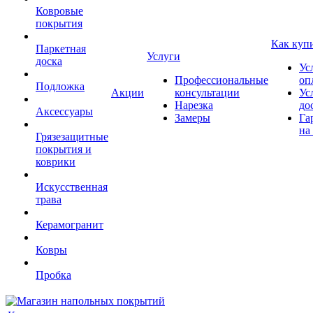
Ковровые
покрытия
Как куп
Паркетная
Услуги
доска
Ус
Профессиональные
оп
Подложка
Акции
консультации
Ус
Нарезка
до
Аксессуары
Замеры
Га
на
Грязезащитные
покрытия и
коврики
Искусственная
трава
Керамогранит
Ковры
Пробка