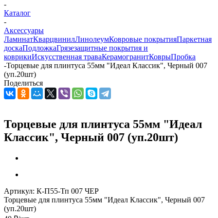
-
Каталог
-
Аксессуары
Ламинат
Кварцвинил
Линолеум
Ковровые покрытия
Паркетная
доска
Подложка
Грязезащитные покрытия и
коврики
Искусственная трава
Керамогранит
Ковры
Пробка
-
Торцевые для плинтуса 55мм "Идеал Классик", Черный 007
(уп.20шт)
Поделиться
Торцевые для плинтуса 55мм "Идеал
Классик", Черный 007 (уп.20шт)
Артикул:
К-П55-Тп 007 ЧЕР
Торцевые для плинтуса 55мм "Идеал Классик", Черный 007
(уп.20шт)