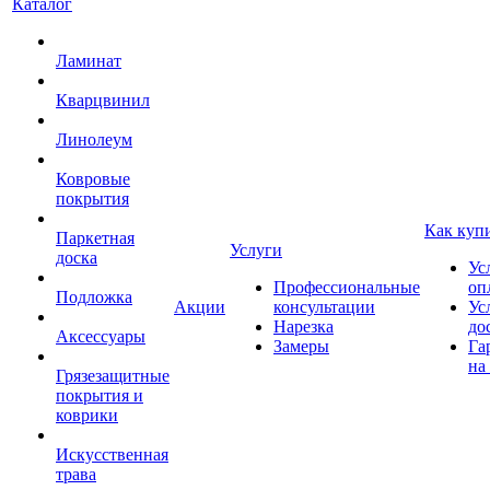
Каталог
Ламинат
Кварцвинил
Линолеум
Ковровые
покрытия
Как куп
Паркетная
Услуги
доска
Ус
Профессиональные
оп
Подложка
Акции
консультации
Ус
Нарезка
до
Аксессуары
Замеры
Га
на
Грязезащитные
покрытия и
коврики
Искусственная
трава