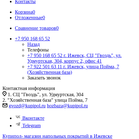
Контакты
Корзина
0
Отложенные
0
Сравнение товаров
0
+7 950 168 65 52
Назад
Телефоны
+7 950 168 65 52
г. Ижевск, СЦ "Гвоздь", ул.
Удмуртская, 304, корпус 2, офис 41
+7 922 501 63 11
г. Ижевск, улица Пойма, 7
(Хозяйственная база)
Заказать звонок
Контактная информация
1. СЦ "Гвоздь", ул. Удмуртская, 304
2. "Хозяйственная база" улица Пойма, 7
gvozd@kupipol.ru
hozbaza@kupipol.ru
Вконтакте
Telegram
Купипол- магазин напольных покрытий в Ижевске