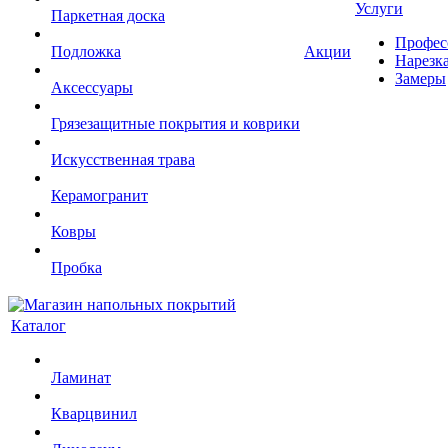
Услуги
Паркетная доска
Профес
Подложка
Акции
Нарезк
Замеры
Аксессуары
Грязезащитные покрытия и коврики
Искусственная трава
Керамогранит
Ковры
Пробка
Каталог
Ламинат
Кварцвинил