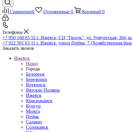
Сравнение
0
Отложенные
0
Корзина
0
0
Телефоны
+7 950 168 65 52
г. Ижевск, СЦ "Гвоздь", ул. Удмуртская, 304, к
+7 922 501 63 11
г. Ижевск, улица Пойма, 7 (Хозяйственная база
Заказать звонок
Ижевск
Назад
Города
Белорецк
Березники
Воткинск
Вятские Поляны
Ижевск
Краснокамск
Кунгур
Можга
Пермь
Салават
Соликамск