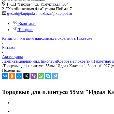
1. СЦ "Гвоздь", ул. Удмуртская, 304
2. "Хозяйственная база" улица Пойма, 7
gvozd@kupipol.ru
hozbaza@kupipol.ru
Вконтакте
Telegram
Купипол- магазин напольных покрытий в Ижевске
-
Каталог
-
Аксессуары
Ламинат
Кварцвинил
Линолеум
Ковровые покрытия
Паркетная д
-
Торцевые для плинтуса 55мм "Идеал Классик", Зеленый 027 (
Поделиться
Торцевые для плинтуса 55мм "Идеал Кл