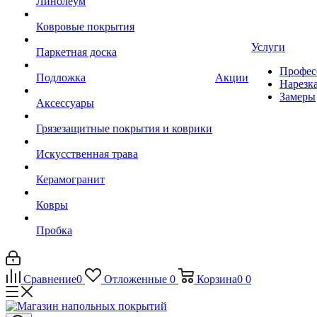
Линолеум
Ковровые покрытия
Услуги
Паркетная доска
Профес
Подложка
Акции
Нарезк
Замеры
Аксессуары
Грязезащитные покрытия и коврики
Искусственная трава
Керамогранит
Ковры
Пробка
Сравнение
0
Отложенные
0
Корзина
0
0