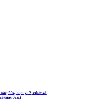
ская, 304, корпус 2, офис 41
венная база)