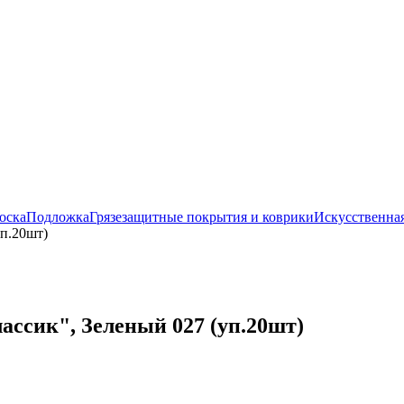
оска
Подложка
Грязезащитные покрытия и коврики
Искусственная
уп.20шт)
ассик", Зеленый 027 (уп.20шт)