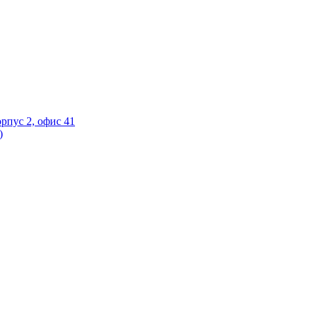
орпус 2, офис 41
)