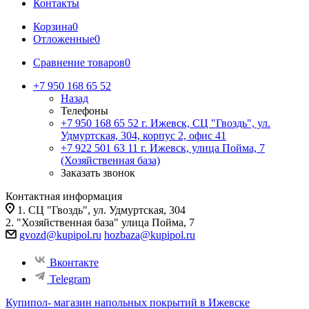
Контакты
Корзина
0
Отложенные
0
Сравнение товаров
0
+7 950 168 65 52
Назад
Телефоны
+7 950 168 65 52
г. Ижевск, СЦ "Гвоздь", ул.
Удмуртская, 304, корпус 2, офис 41
+7 922 501 63 11
г. Ижевск, улица Пойма, 7
(Хозяйственная база)
Заказать звонок
Контактная информация
1. СЦ "Гвоздь", ул. Удмуртская, 304
2. "Хозяйственная база" улица Пойма, 7
gvozd@kupipol.ru
hozbaza@kupipol.ru
Вконтакте
Telegram
Купипол- магазин напольных покрытий в Ижевске