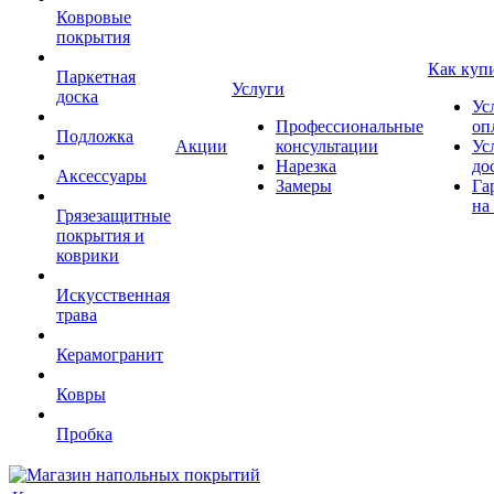
Ковровые
покрытия
Как куп
Паркетная
Услуги
доска
Ус
Профессиональные
оп
Подложка
Акции
консультации
Ус
Нарезка
до
Аксессуары
Замеры
Га
на
Грязезащитные
покрытия и
коврики
Искусственная
трава
Керамогранит
Ковры
Пробка