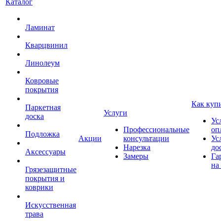
Каталог
Ламинат
Кварцвинил
Линолеум
Ковровые
покрытия
Как куп
Паркетная
Услуги
доска
Ус
Профессиональные
оп
Подложка
Акции
консультации
Ус
Нарезка
до
Аксессуары
Замеры
Га
на
Грязезащитные
покрытия и
коврики
Искусственная
трава