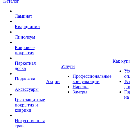
Каталог
Ламинат
Кварцвинил
Линолеум
Ковровые
покрытия
Как куп
Паркетная
Услуги
доска
Ус
Профессиональные
оп
Подложка
Акции
консультации
Ус
Нарезка
до
Аксессуары
Замеры
Га
на
Грязезащитные
покрытия и
коврики
Искусственная
трава