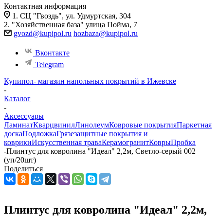
Контактная информация
1. СЦ "Гвоздь", ул. Удмуртская, 304
2. "Хозяйственная база" улица Пойма, 7
gvozd@kupipol.ru
hozbaza@kupipol.ru
Вконтакте
Telegram
Купипол- магазин напольных покрытий в Ижевске
-
Каталог
-
Аксессуары
Ламинат
Кварцвинил
Линолеум
Ковровые покрытия
Паркетная
доска
Подложка
Грязезащитные покрытия и
коврики
Искусственная трава
Керамогранит
Ковры
Пробка
-
Плинтус для ковролина "Идеал" 2,2м, Светло-серый 002
(уп/20шт)
Поделиться
Плинтус для ковролина "Идеал" 2,2м,