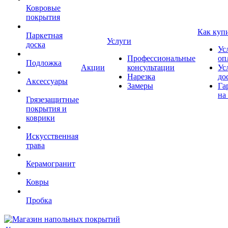
Ковровые
покрытия
Как куп
Паркетная
Услуги
доска
Ус
Профессиональные
оп
Подложка
Акции
консультации
Ус
Нарезка
до
Аксессуары
Замеры
Га
на
Грязезащитные
покрытия и
коврики
Искусственная
трава
Керамогранит
Ковры
Пробка