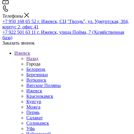
Телефоны
+7 950 168 65 52
г. Ижевск, СЦ "Гвоздь", ул. Удмуртская, 304,
корпус 2, офис 41
+7 922 501 63 11
г. Ижевск, улица Пойма, 7 (Хозяйственная
база)
Заказать звонок
Ижевск
Назад
Города
Белорецк
Березники
Воткинск
Вятские Поляны
Ижевск
Краснокамск
Кунгур
Можга
Пермь
Салават
Соликамск
Уфа
Чайковский