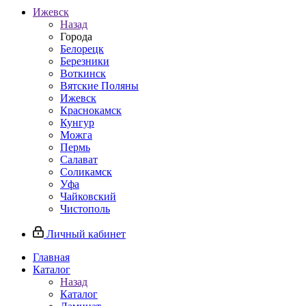
Ижевск
Назад
Города
Белорецк
Березники
Воткинск
Вятские Поляны
Ижевск
Краснокамск
Кунгур
Можга
Пермь
Салават
Соликамск
Уфа
Чайковский
Чистополь
Личный кабинет
Главная
Каталог
Назад
Каталог