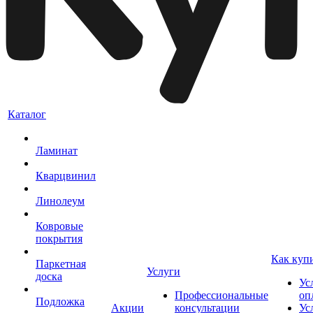
Каталог
Ламинат
Кварцвинил
Линолеум
Ковровые
покрытия
Как куп
Паркетная
Услуги
доска
Ус
Профессиональные
оп
Подложка
Акции
консультации
Ус