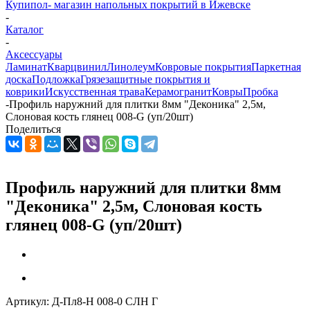
Купипол- магазин напольных покрытий в Ижевске
-
Каталог
-
Аксессуары
Ламинат
Кварцвинил
Линолеум
Ковровые покрытия
Паркетная
доска
Подложка
Грязезащитные покрытия и
коврики
Искусственная трава
Керамогранит
Ковры
Пробка
-
Профиль наружний для плитки 8мм "Деконика" 2,5м,
Слоновая кость глянец 008-G (уп/20шт)
Поделиться
Профиль наружний для плитки 8мм
"Деконика" 2,5м, Слоновая кость
глянец 008-G (уп/20шт)
Артикул:
Д-Пл8-Н 008-0 СЛН Г