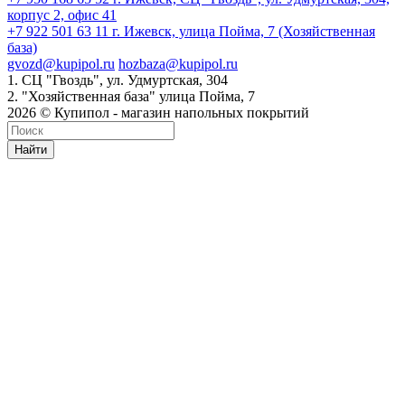
корпус 2, офис 41
+7 922 501 63 11
г. Ижевск, улица Пойма, 7 (Хозяйственная
база)
gvozd@kupipol.ru
hozbaza@kupipol.ru
1. СЦ "Гвоздь", ул. Удмуртская, 304
2. "Хозяйственная база" улица Пойма, 7
2026 © Купипол - магазин напольных покрытий
Найти