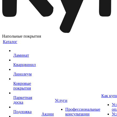
Напольные покрытия
Каталог
Ламинат
Кварцвинил
Линолеум
Ковровые
покрытия
Как куп
Паркетная
Услуги
доска
Ус
Профессиональные
оп
Подложка
Акции
консультации
Ус