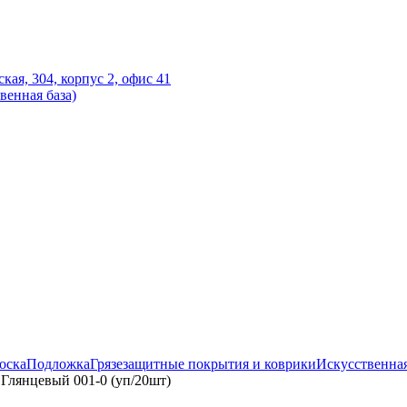
ская, 304, корпус 2, офис 41
венная база)
оска
Подложка
Грязезащитные покрытия и коврики
Искусственная
Глянцевый 001-0 (уп/20шт)