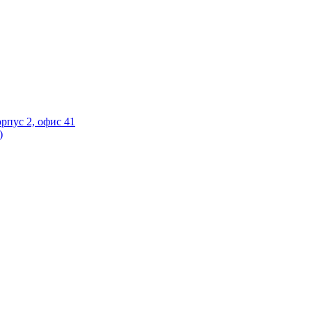
орпус 2, офис 41
)