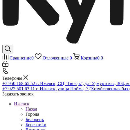
Сравнение
0
Отложенные
0
Корзина
0
0
Телефоны
+7 950 168 65 52
г. Ижевск, СЦ "Гвоздь", ул. Удмуртская, 304, к
+7 922 501 63 11
г. Ижевск, улица Пойма, 7 (Хозяйственная база
Заказать звонок
Ижевск
Назад
Города
Белорецк
Березники
Воткинск