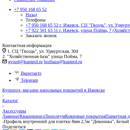
+7 950 168 65 52
Назад
Телефоны
+7 950 168 65 52
г. Ижевск, СЦ "Гвоздь", ул. Удмурт
+7 922 501 63 11
г. Ижевск, улица Пойма, 7 (Хозяйст
Заказать звонок
Контактная информация
1. СЦ "Гвоздь", ул. Удмуртская, 304
2. "Хозяйственная база" улица Пойма, 7
gvozd@kupipol.ru
hozbaza@kupipol.ru
Вконтакте
Telegram
Купипол- магазин напольных покрытий в Ижевске
-
Каталог
-
Аксессуары
Ламинат
Кварцвинил
Линолеум
Ковровые покрытия
Паркетная д
-
Профиль внутренний для плитки 8мм 2,5м "Деконика", Белый 
Поделиться