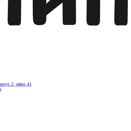
орпус 2, офис 41
)