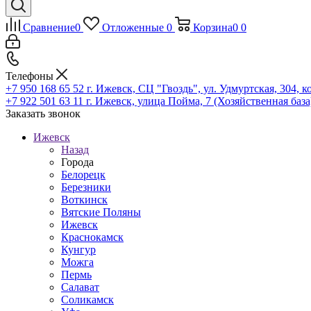
Сравнение
0
Отложенные
0
Корзина
0
0
Телефоны
+7 950 168 65 52
г. Ижевск, СЦ "Гвоздь", ул. Удмуртская, 304, к
+7 922 501 63 11
г. Ижевск, улица Пойма, 7 (Хозяйственная база
Заказать звонок
Ижевск
Назад
Города
Белорецк
Березники
Воткинск
Вятские Поляны
Ижевск
Краснокамск
Кунгур
Можга
Пермь
Салават
Соликамск