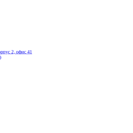
орпус 2, офис 41
)