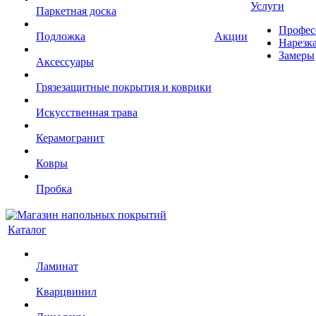
Услуги
Паркетная доска
Профес
Подложка
Акции
Нарезк
Замеры
Аксессуары
Грязезащитные покрытия и коврики
Искусственная трава
Керамогранит
Ковры
Пробка
Каталог
Ламинат
Кварцвинил