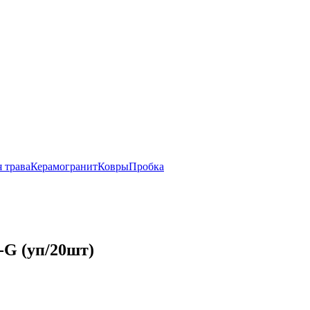
 трава
Керамогранит
Ковры
Пробка
-G (уп/20шт)