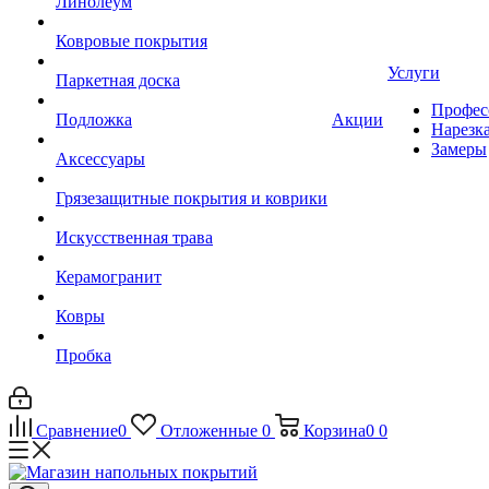
Линолеум
Ковровые покрытия
Услуги
Паркетная доска
Профес
Подложка
Акции
Нарезк
Замеры
Аксессуары
Грязезащитные покрытия и коврики
Искусственная трава
Керамогранит
Ковры
Пробка
Сравнение
0
Отложенные
0
Корзина
0
0