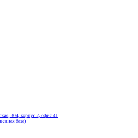
ская, 304, корпус 2, офис 41
венная база)