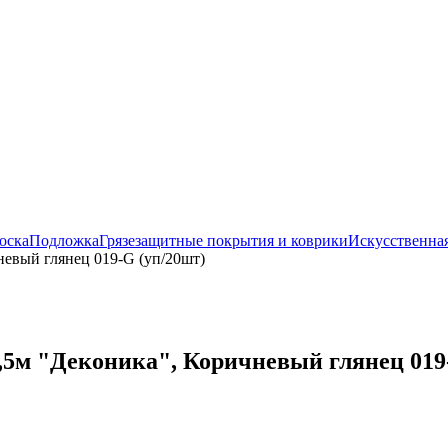
оска
Подложка
Грязезащитные покрытия и коврики
Искусственная
евый глянец 019-G (уп/20шт)
5м "Деконика", Коричневый глянец 019