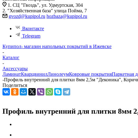
1. СЦ "Гвоздь", ул. Удмуртская, 304
2. "Хозяйственная база" улица Пойма, 7
gvozd@kupipol.ru
hozbaza@kupipol.ru
Вконтакте
Telegram
Купипол- магазин напольных покрытий в Ижевске
-
Каталог
-
Аксессуары
Ламинат
Кварцвинил
Линолеум
Ковровые покрытия
Паркетная д
-
Профиль внутренний для плитки 8мм 2,5м "Деконика", Коричн
Поделиться
Профиль внутренний для плитки 8мм 2,