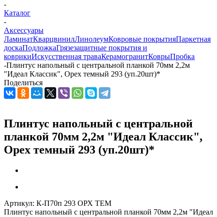
-
Каталог
-
Аксессуары
Ламинат
Кварцвинил
Линолеум
Ковровые покрытия
Паркетная
доска
Подложка
Грязезащитные покрытия и
коврики
Искусственная трава
Керамогранит
Ковры
Пробка
-
Плинтус напольный с центральной планкой 70мм 2,2м
"Идеал Классик", Орех темный 293 (уп.20шт)*
Поделиться
Плинтус напольный с центральной
планкой 70мм 2,2м "Идеал Классик",
Орех темный 293 (уп.20шт)*
Артикул:
К-П70п 293 ОРХ ТЕМ
Плинтус напольный с центральной планкой 70мм 2,2м "Идеал