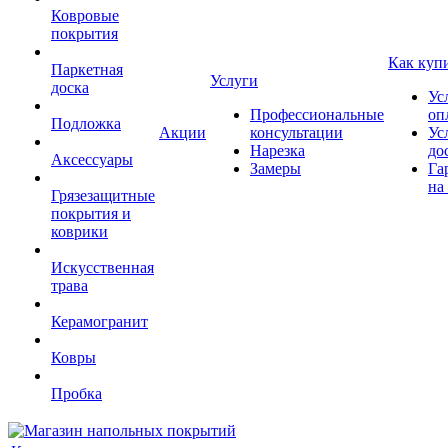
Ковровые
покрытия
Как куп
Паркетная
Услуги
доска
Ус
Профессиональные
оп
Подложка
Акции
консультации
Ус
Нарезка
до
Аксессуары
Замеры
Га
на
Грязезащитные
покрытия и
коврики
Искусственная
трава
Керамогранит
Ковры
Пробка