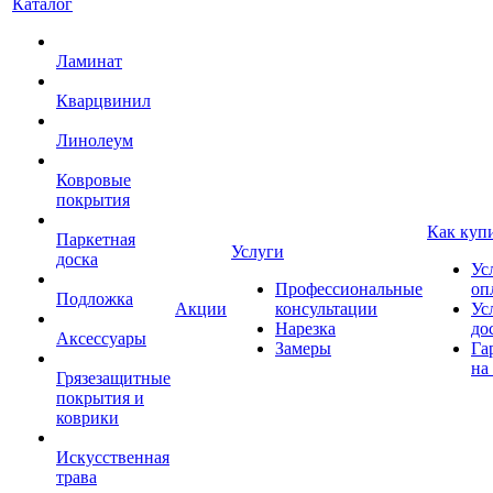
Каталог
Ламинат
Кварцвинил
Линолеум
Ковровые
покрытия
Как куп
Паркетная
Услуги
доска
Ус
Профессиональные
оп
Подложка
Акции
консультации
Ус
Нарезка
до
Аксессуары
Замеры
Га
на
Грязезащитные
покрытия и
коврики
Искусственная
трава