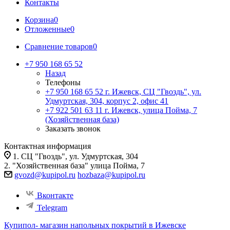
Контакты
Корзина
0
Отложенные
0
Сравнение товаров
0
+7 950 168 65 52
Назад
Телефоны
+7 950 168 65 52
г. Ижевск, СЦ "Гвоздь", ул.
Удмуртская, 304, корпус 2, офис 41
+7 922 501 63 11
г. Ижевск, улица Пойма, 7
(Хозяйственная база)
Заказать звонок
Контактная информация
1. СЦ "Гвоздь", ул. Удмуртская, 304
2. "Хозяйственная база" улица Пойма, 7
gvozd@kupipol.ru
hozbaza@kupipol.ru
Вконтакте
Telegram
Купипол- магазин напольных покрытий в Ижевске