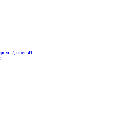
орпус 2, офис 41
)