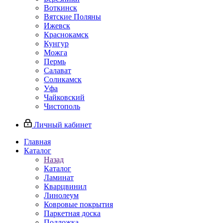
Воткинск
Вятские Поляны
Ижевск
Краснокамск
Кунгур
Можга
Пермь
Салават
Соликамск
Уфа
Чайковский
Чистополь
Личный кабинет
Главная
Каталог
Назад
Каталог
Ламинат
Кварцвинил
Линолеум
Ковровые покрытия
Паркетная доска
Подложка