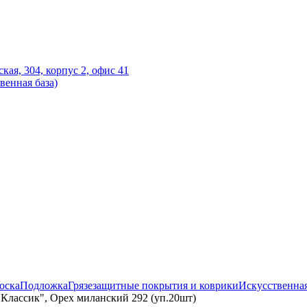
ская, 304, корпус 2, офис 41
венная база)
оска
Подложка
Грязезащитные покрытия и коврики
Искусственная
Классик", Орех миланский 292 (уп.20шт)