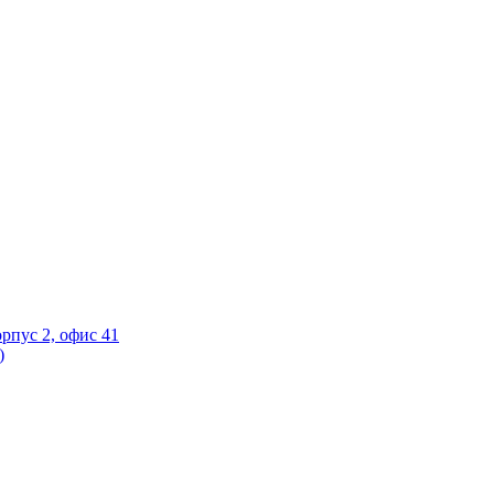
орпус 2, офис 41
)