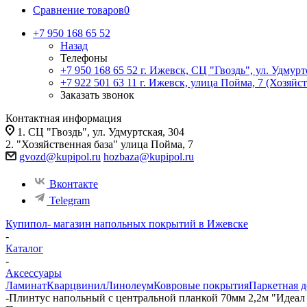
Сравнение товаров
0
+7 950 168 65 52
Назад
Телефоны
+7 950 168 65 52
г. Ижевск, СЦ "Гвоздь", ул. Удмурт
+7 922 501 63 11
г. Ижевск, улица Пойма, 7 (Хозяйст
Заказать звонок
Контактная информация
1. СЦ "Гвоздь", ул. Удмуртская, 304
2. "Хозяйственная база" улица Пойма, 7
gvozd@kupipol.ru
hozbaza@kupipol.ru
Вконтакте
Telegram
Купипол- магазин напольных покрытий в Ижевске
-
Каталог
-
Аксессуары
Ламинат
Кварцвинил
Линолеум
Ковровые покрытия
Паркетная д
-
Плинтус напольный с центральной планкой 70мм 2,2м "Идеал 