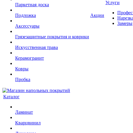
Услуги
Паркетная доска
Профес
Подложка
Акции
Нарезк
Замеры
Аксессуары
Грязезащитные покрытия и коврики
Искусственная трава
Керамогранит
Ковры
Пробка
Каталог
Ламинат
Кварцвинил