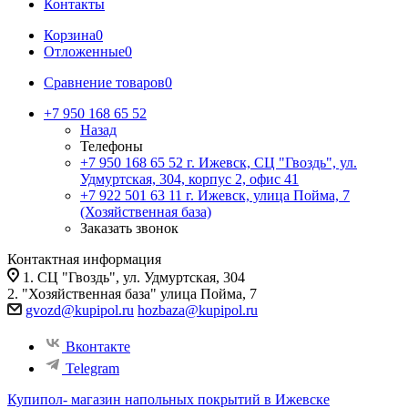
Контакты
Корзина
0
Отложенные
0
Сравнение товаров
0
+7 950 168 65 52
Назад
Телефоны
+7 950 168 65 52
г. Ижевск, СЦ "Гвоздь", ул.
Удмуртская, 304, корпус 2, офис 41
+7 922 501 63 11
г. Ижевск, улица Пойма, 7
(Хозяйственная база)
Заказать звонок
Контактная информация
1. СЦ "Гвоздь", ул. Удмуртская, 304
2. "Хозяйственная база" улица Пойма, 7
gvozd@kupipol.ru
hozbaza@kupipol.ru
Вконтакте
Telegram
Купипол- магазин напольных покрытий в Ижевске