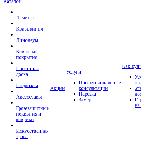
Каталог
Ламинат
Кварцвинил
Линолеум
Ковровые
покрытия
Как куп
Паркетная
Услуги
доска
Ус
Профессиональные
оп
Подложка
Акции
консультации
Ус
Нарезка
до
Аксессуары
Замеры
Га
на
Грязезащитные
покрытия и
коврики
Искусственная
трава