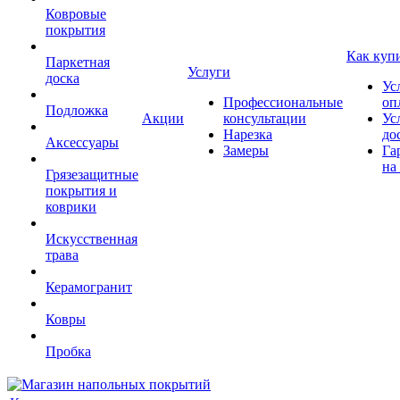
Ковровые
покрытия
Как куп
Паркетная
Услуги
доска
Ус
Профессиональные
оп
Подложка
Акции
консультации
Ус
Нарезка
до
Аксессуары
Замеры
Га
на
Грязезащитные
покрытия и
коврики
Искусственная
трава
Керамогранит
Ковры
Пробка