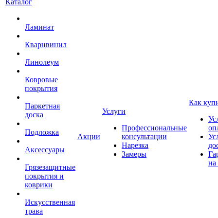
Каталог
Ламинат
Кварцвинил
Линолеум
Ковровые
покрытия
Как куп
Паркетная
Услуги
доска
Ус
Профессиональные
оп
Подложка
Акции
консультации
Ус
Нарезка
до
Аксессуары
Замеры
Га
на
Грязезащитные
покрытия и
коврики
Искусственная
трава