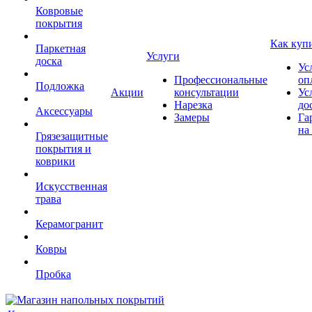
Ковровые
покрытия
Как куп
Паркетная
Услуги
доска
Ус
Профессиональные
оп
Подложка
Акции
консультации
Ус
Нарезка
до
Аксессуары
Замеры
Га
на
Грязезащитные
покрытия и
коврики
Искусственная
трава
Керамогранит
Ковры
Пробка