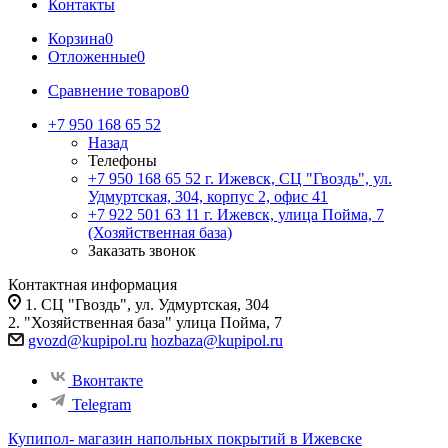
Контакты
Корзина
0
Отложенные
0
Сравнение товаров
0
+7 950 168 65 52
Назад
Телефоны
+7 950 168 65 52
г. Ижевск, СЦ "Гвоздь", ул.
Удмуртская, 304, корпус 2, офис 41
+7 922 501 63 11
г. Ижевск, улица Пойма, 7
(Хозяйственная база)
Заказать звонок
Контактная информация
1. СЦ "Гвоздь", ул. Удмуртская, 304
2. "Хозяйственная база" улица Пойма, 7
gvozd@kupipol.ru
hozbaza@kupipol.ru
Вконтакте
Telegram
Купипол- магазин напольных покрытий в Ижевске