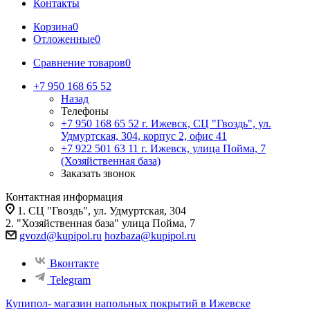
Контакты
Корзина
0
Отложенные
0
Сравнение товаров
0
+7 950 168 65 52
Назад
Телефоны
+7 950 168 65 52
г. Ижевск, СЦ "Гвоздь", ул.
Удмуртская, 304, корпус 2, офис 41
+7 922 501 63 11
г. Ижевск, улица Пойма, 7
(Хозяйственная база)
Заказать звонок
Контактная информация
1. СЦ "Гвоздь", ул. Удмуртская, 304
2. "Хозяйственная база" улица Пойма, 7
gvozd@kupipol.ru
hozbaza@kupipol.ru
Вконтакте
Telegram
Купипол- магазин напольных покрытий в Ижевске