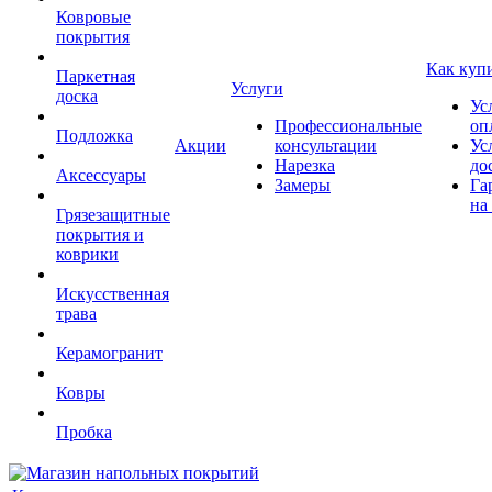
Ковровые
покрытия
Как куп
Паркетная
Услуги
доска
Ус
Профессиональные
оп
Подложка
Акции
консультации
Ус
Нарезка
до
Аксессуары
Замеры
Га
на
Грязезащитные
покрытия и
коврики
Искусственная
трава
Керамогранит
Ковры
Пробка