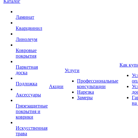
Каталог
Ламинат
Кварцвинил
Линолеум
Ковровые
покрытия
Как куп
Паркетная
Услуги
доска
Ус
Профессиональные
оп
Подложка
Акции
консультации
Ус
Нарезка
до
Аксессуары
Замеры
Га
на
Грязезащитные
покрытия и
коврики
Искусственная
трава