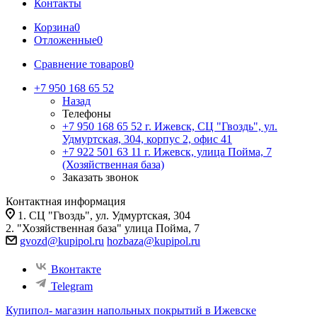
Контакты
Корзина
0
Отложенные
0
Сравнение товаров
0
+7 950 168 65 52
Назад
Телефоны
+7 950 168 65 52
г. Ижевск, СЦ "Гвоздь", ул.
Удмуртская, 304, корпус 2, офис 41
+7 922 501 63 11
г. Ижевск, улица Пойма, 7
(Хозяйственная база)
Заказать звонок
Контактная информация
1. СЦ "Гвоздь", ул. Удмуртская, 304
2. "Хозяйственная база" улица Пойма, 7
gvozd@kupipol.ru
hozbaza@kupipol.ru
Вконтакте
Telegram
Купипол- магазин напольных покрытий в Ижевске