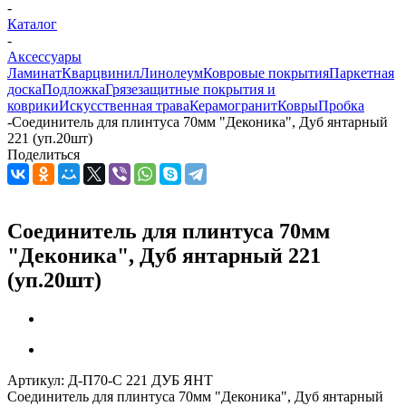
-
Каталог
-
Аксессуары
Ламинат
Кварцвинил
Линолеум
Ковровые покрытия
Паркетная
доска
Подложка
Грязезащитные покрытия и
коврики
Искусственная трава
Керамогранит
Ковры
Пробка
-
Соединитель для плинтуса 70мм "Деконика", Дуб янтарный
221 (уп.20шт)
Поделиться
Соединитель для плинтуса 70мм
"Деконика", Дуб янтарный 221
(уп.20шт)
Артикул:
Д-П70-С 221 ДУБ ЯНТ
Соединитель для плинтуса 70мм "Деконика", Дуб янтарный