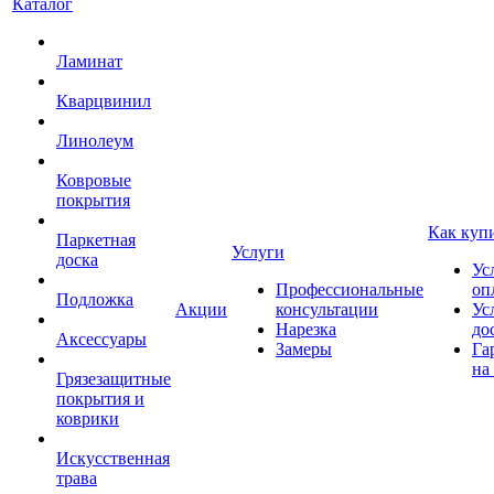
Каталог
Ламинат
Кварцвинил
Линолеум
Ковровые
покрытия
Как куп
Паркетная
Услуги
доска
Ус
Профессиональные
оп
Подложка
Акции
консультации
Ус
Нарезка
до
Аксессуары
Замеры
Га
на
Грязезащитные
покрытия и
коврики
Искусственная
трава