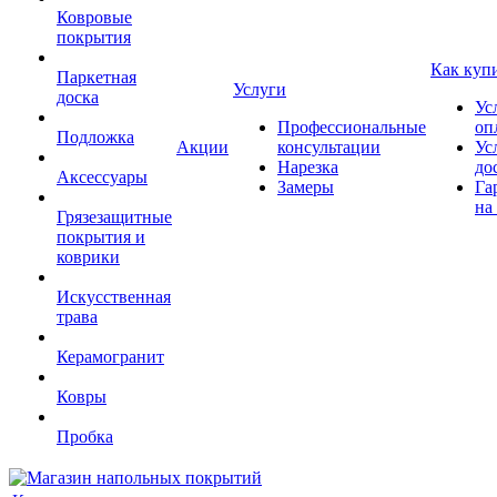
Ковровые
покрытия
Как куп
Паркетная
Услуги
доска
Ус
Профессиональные
оп
Подложка
Акции
консультации
Ус
Нарезка
до
Аксессуары
Замеры
Га
на
Грязезащитные
покрытия и
коврики
Искусственная
трава
Керамогранит
Ковры
Пробка