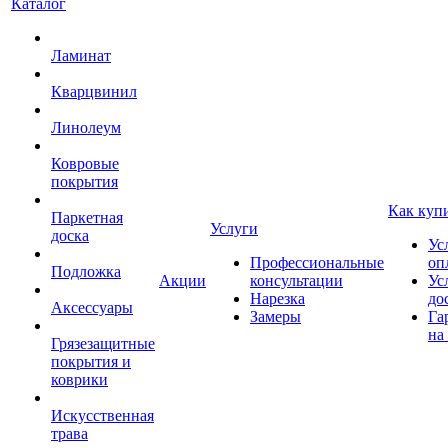
Каталог
Ламинат
Кварцвинил
Линолеум
Ковровые
покрытия
Как куп
Паркетная
Услуги
доска
Ус
Профессиональные
оп
Подложка
Акции
консультации
Ус
Нарезка
до
Аксессуары
Замеры
Га
на
Грязезащитные
покрытия и
коврики
Искусственная
трава