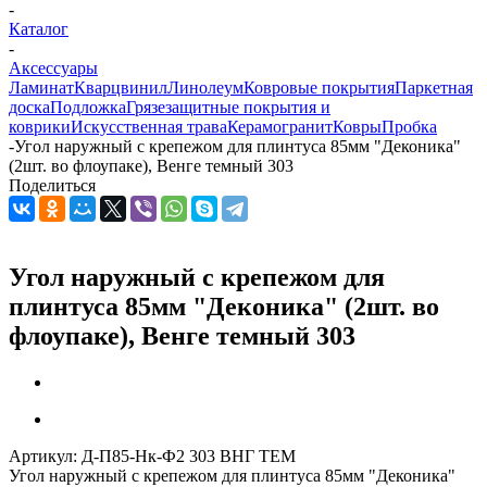
-
Каталог
-
Аксессуары
Ламинат
Кварцвинил
Линолеум
Ковровые покрытия
Паркетная
доска
Подложка
Грязезащитные покрытия и
коврики
Искусственная трава
Керамогранит
Ковры
Пробка
-
Угол наружный с крепежом для плинтуса 85мм "Деконика"
(2шт. во флоупаке), Венге темный 303
Поделиться
Угол наружный с крепежом для
плинтуса 85мм "Деконика" (2шт. во
флоупаке), Венге темный 303
Артикул:
Д-П85-Нк-Ф2 303 ВНГ ТЕМ
Угол наружный с крепежом для плинтуса 85мм "Деконика"