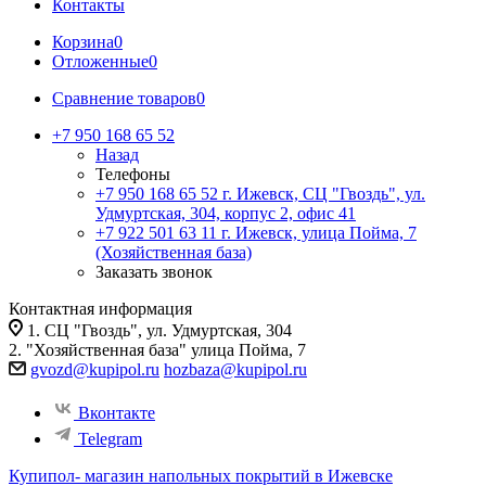
Контакты
Корзина
0
Отложенные
0
Сравнение товаров
0
+7 950 168 65 52
Назад
Телефоны
+7 950 168 65 52
г. Ижевск, СЦ "Гвоздь", ул.
Удмуртская, 304, корпус 2, офис 41
+7 922 501 63 11
г. Ижевск, улица Пойма, 7
(Хозяйственная база)
Заказать звонок
Контактная информация
1. СЦ "Гвоздь", ул. Удмуртская, 304
2. "Хозяйственная база" улица Пойма, 7
gvozd@kupipol.ru
hozbaza@kupipol.ru
Вконтакте
Telegram
Купипол- магазин напольных покрытий в Ижевске