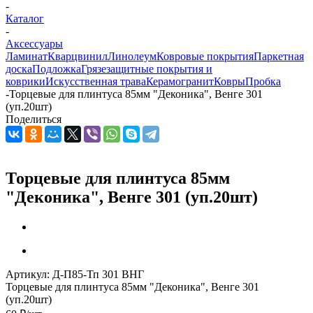
-
Каталог
-
Аксессуары
Ламинат
Кварцвинил
Линолеум
Ковровые покрытия
Паркетная
доска
Подложка
Грязезащитные покрытия и
коврики
Искусственная трава
Керамогранит
Ковры
Пробка
-
Торцевые для плинтуса 85мм "Деконика", Венге 301
(уп.20шт)
Поделиться
Торцевые для плинтуса 85мм
"Деконика", Венге 301 (уп.20шт)
Артикул:
Д-П85-Тп 301 ВНГ
Торцевые для плинтуса 85мм "Деконика", Венге 301
(уп.20шт)