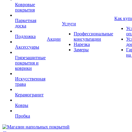
Ковровые
покрытия
Как куп
Паркетная
Услуги
доска
Ус
Профессиональные
оп
Подложка
Акции
консультации
Ус
Нарезка
до
Аксессуары
Замеры
Га
на
Грязезащитные
покрытия и
коврики
Искусственная
трава
Керамогранит
Ковры
Пробка