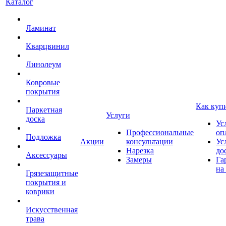
Каталог
Ламинат
Кварцвинил
Линолеум
Ковровые
покрытия
Как куп
Паркетная
Услуги
доска
Ус
Профессиональные
оп
Подложка
Акции
консультации
Ус
Нарезка
до
Аксессуары
Замеры
Га
на
Грязезащитные
покрытия и
коврики
Искусственная
трава