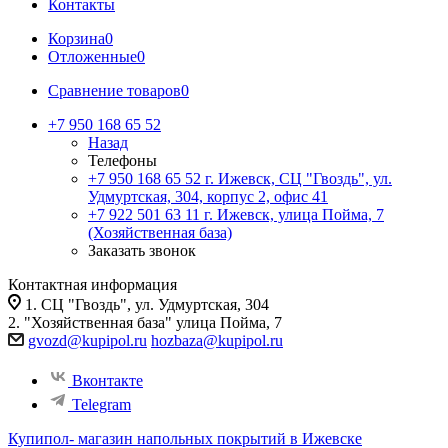
Контакты
Корзина
0
Отложенные
0
Сравнение товаров
0
+7 950 168 65 52
Назад
Телефоны
+7 950 168 65 52
г. Ижевск, СЦ "Гвоздь", ул.
Удмуртская, 304, корпус 2, офис 41
+7 922 501 63 11
г. Ижевск, улица Пойма, 7
(Хозяйственная база)
Заказать звонок
Контактная информация
1. СЦ "Гвоздь", ул. Удмуртская, 304
2. "Хозяйственная база" улица Пойма, 7
gvozd@kupipol.ru
hozbaza@kupipol.ru
Вконтакте
Telegram
Купипол- магазин напольных покрытий в Ижевске