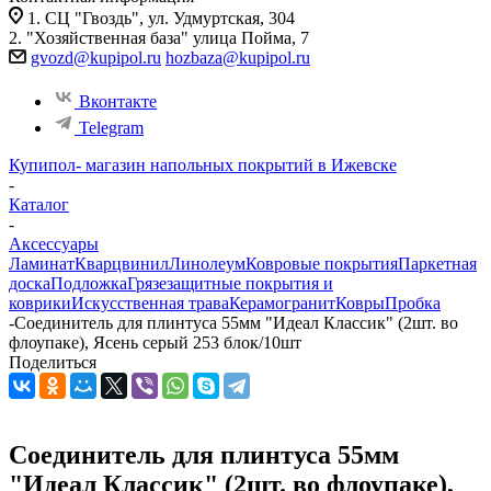
1. СЦ "Гвоздь", ул. Удмуртская, 304
2. "Хозяйственная база" улица Пойма, 7
gvozd@kupipol.ru
hozbaza@kupipol.ru
Вконтакте
Telegram
Купипол- магазин напольных покрытий в Ижевске
-
Каталог
-
Аксессуары
Ламинат
Кварцвинил
Линолеум
Ковровые покрытия
Паркетная
доска
Подложка
Грязезащитные покрытия и
коврики
Искусственная трава
Керамогранит
Ковры
Пробка
-
Соединитель для плинтуса 55мм "Идеал Классик" (2шт. во
флоупаке), Ясень серый 253 блок/10шт
Поделиться
Соединитель для плинтуса 55мм
"Идеал Классик" (2шт. во флоупаке),