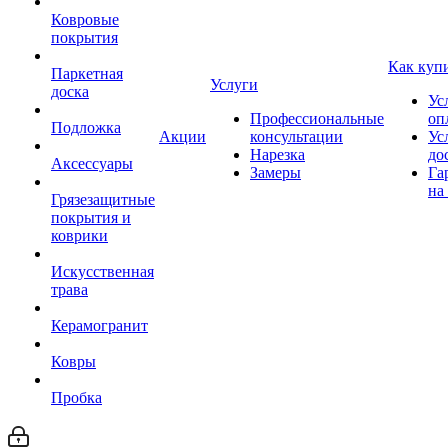
Ковровые
покрытия
Как куп
Паркетная
Услуги
доска
Ус
Профессиональные
оп
Подложка
Акции
консультации
Ус
Нарезка
до
Аксессуары
Замеры
Га
на
Грязезащитные
покрытия и
коврики
Искусственная
трава
Керамогранит
Ковры
Пробка