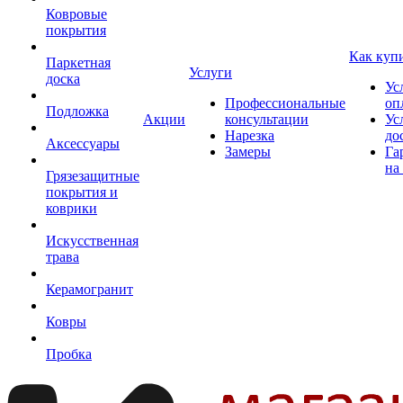
Ковровые
покрытия
Как куп
Паркетная
Услуги
доска
Ус
Профессиональные
оп
Подложка
Акции
консультации
Ус
Нарезка
до
Аксессуары
Замеры
Га
на
Грязезащитные
покрытия и
коврики
Искусственная
трава
Керамогранит
Ковры
Пробка