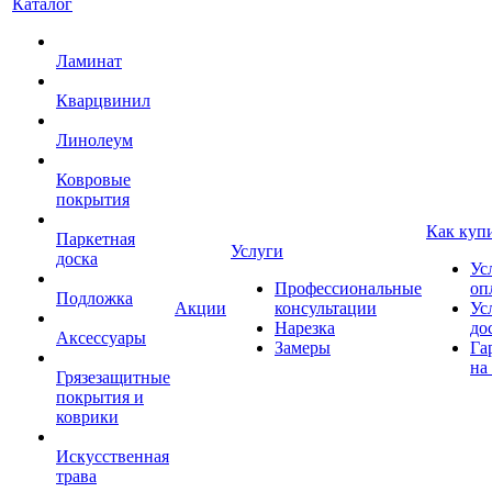
Каталог
Ламинат
Кварцвинил
Линолеум
Ковровые
покрытия
Как куп
Паркетная
Услуги
доска
Ус
Профессиональные
оп
Подложка
Акции
консультации
Ус
Нарезка
до
Аксессуары
Замеры
Га
на
Грязезащитные
покрытия и
коврики
Искусственная
трава