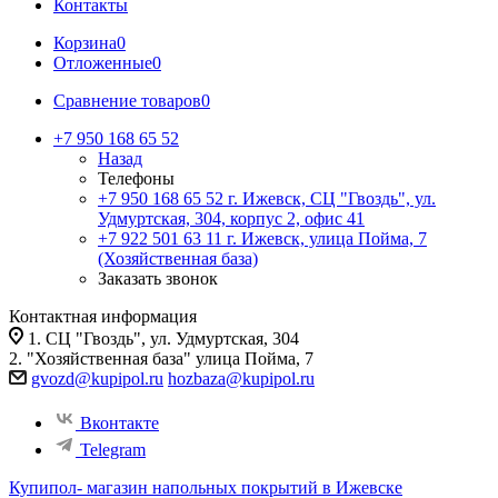
Контакты
Корзина
0
Отложенные
0
Сравнение товаров
0
+7 950 168 65 52
Назад
Телефоны
+7 950 168 65 52
г. Ижевск, СЦ "Гвоздь", ул.
Удмуртская, 304, корпус 2, офис 41
+7 922 501 63 11
г. Ижевск, улица Пойма, 7
(Хозяйственная база)
Заказать звонок
Контактная информация
1. СЦ "Гвоздь", ул. Удмуртская, 304
2. "Хозяйственная база" улица Пойма, 7
gvozd@kupipol.ru
hozbaza@kupipol.ru
Вконтакте
Telegram
Купипол- магазин напольных покрытий в Ижевске