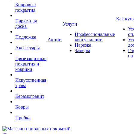
Ковровые
покрытия
Как куп
Паркетная
Услуги
доска
Ус
Профессиональные
оп
Подложка
Акции
консультации
Ус
Нарезка
до
Аксессуары
Замеры
Га
на
Грязезащитные
покрытия и
коврики
Искусственная
трава
Керамогранит
Ковры
Пробка