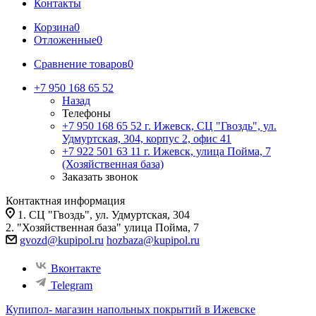
Контакты
Корзина
0
Отложенные
0
Сравнение товаров
0
+7 950 168 65 52
Назад
Телефоны
+7 950 168 65 52
г. Ижевск, СЦ "Гвоздь", ул.
Удмуртская, 304, корпус 2, офис 41
+7 922 501 63 11
г. Ижевск, улица Пойма, 7
(Хозяйственная база)
Заказать звонок
Контактная информация
1. СЦ "Гвоздь", ул. Удмуртская, 304
2. "Хозяйственная база" улица Пойма, 7
gvozd@kupipol.ru
hozbaza@kupipol.ru
Вконтакте
Telegram
Купипол- магазин напольных покрытий в Ижевске