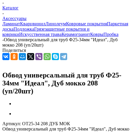
-
Каталог
-
Аксессуары
Ламинат
Кварцвинил
Линолеум
Ковровые покрытия
Паркетная
доска
Подложка
Грязезащитные покрытия и
коврики
Искусственная трава
Керамогранит
Ковры
Пробка
-
Обвод универсальный для труб Ф25-34мм "Идеал", Дуб
мокко 208 (уп/20шт)
Поделиться
Обвод универсальный для труб Ф25-
34мм "Идеал", Дуб мокко 208
(уп/20шт)
Артикул:
ОТ25-34 208 ДУБ МОК
Обвод универсальный для труб Ф25-34мм "Идеал", Дуб мокко