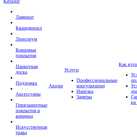
Каталог
Ламинат
Кварцвинил
Линолеум
Ковровые
покрытия
Как куп
Паркетная
Услуги
доска
Ус
Профессиональные
оп
Подложка
Акции
консультации
Ус
Нарезка
до
Аксессуары
Замеры
Га
на
Грязезащитные
покрытия и
коврики
Искусственная
трава