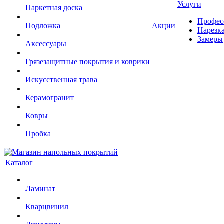
Услуги
Паркетная доска
Профес
Подложка
Акции
Нарезк
Замеры
Аксессуары
Грязезащитные покрытия и коврики
Искусственная трава
Керамогранит
Ковры
Пробка
Каталог
Ламинат
Кварцвинил