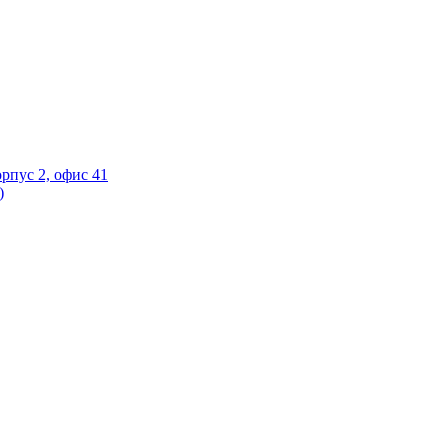
орпус 2, офис 41
)