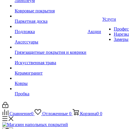
Линолеум
Ковровые покрытия
Услуги
Паркетная доска
Профес
Подложка
Акции
Нарезк
Замеры
Аксессуары
Грязезащитные покрытия и коврики
Искусственная трава
Керамогранит
Ковры
Пробка
Сравнение
0
Отложенные
0
Корзина
0
0