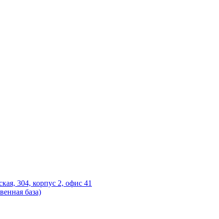
ская, 304, корпус 2, офис 41
венная база)