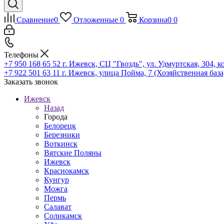
Сравнение
0
Отложенные
0
Корзина
0
0
Телефоны
+7 950 168 65 52
г. Ижевск, СЦ "Гвоздь", ул. Удмуртская, 304, к
+7 922 501 63 11
г. Ижевск, улица Пойма, 7 (Хозяйственная база
Заказать звонок
Ижевск
Назад
Города
Белорецк
Березники
Воткинск
Вятские Поляны
Ижевск
Краснокамск
Кунгур
Можга
Пермь
Салават
Соликамск