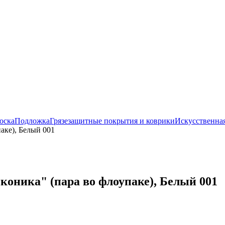
оска
Подложка
Грязезащитные покрытия и коврики
Искусственная
аке), Белый 001
коника" (пара во флоупаке), Белый 001