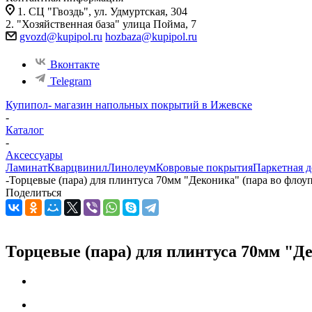
1. СЦ "Гвоздь", ул. Удмуртская, 304
2. "Хозяйственная база" улица Пойма, 7
gvozd@kupipol.ru
hozbaza@kupipol.ru
Вконтакте
Telegram
Купипол- магазин напольных покрытий в Ижевске
-
Каталог
-
Аксессуары
Ламинат
Кварцвинил
Линолеум
Ковровые покрытия
Паркетная д
-
Торцевые (пара) для плинтуса 70мм "Деконика" (пара во флоуп
Поделиться
Торцевые (пара) для плинтуса 70мм "Де