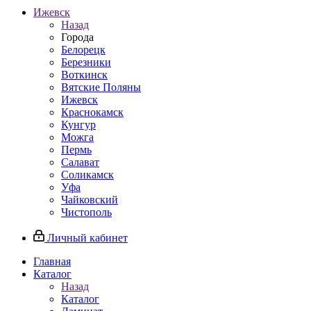
Ижевск
Назад
Города
Белорецк
Березники
Воткинск
Вятские Поляны
Ижевск
Краснокамск
Кунгур
Можга
Пермь
Салават
Соликамск
Уфа
Чайковский
Чистополь
Личный кабинет
Главная
Каталог
Назад
Каталог