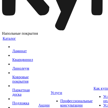
Напольные покрытия
Каталог
Ламинат
Кварцвинил
Линолеум
Ковровые
покрытия
Как куп
Паркетная
Услуги
доска
Ус
Профессиональные
оп
Подложка
Акции
консультации
Ус