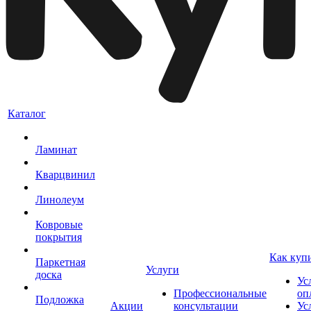
Каталог
Ламинат
Кварцвинил
Линолеум
Ковровые
покрытия
Как куп
Паркетная
Услуги
доска
Ус
Профессиональные
оп
Подложка
Акции
консультации
Ус