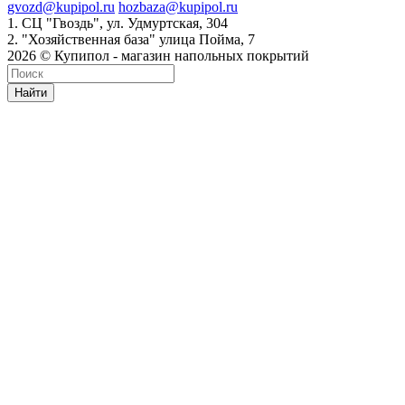
gvozd@kupipol.ru
hozbaza@kupipol.ru
1. СЦ "Гвоздь", ул. Удмуртская, 304
2. "Хозяйственная база" улица Пойма, 7
2026 © Купипол - магазин напольных покрытий
Найти