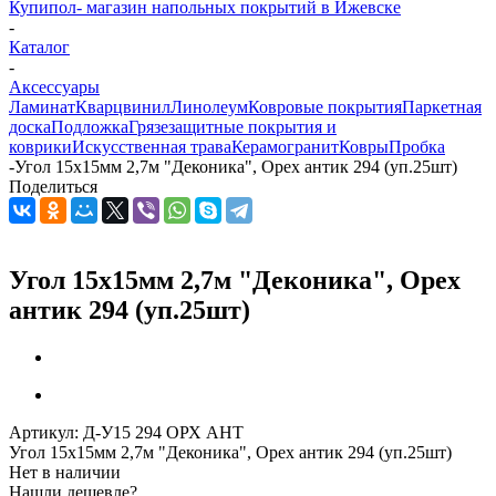
Купипол- магазин напольных покрытий в Ижевске
-
Каталог
-
Аксессуары
Ламинат
Кварцвинил
Линолеум
Ковровые покрытия
Паркетная
доска
Подложка
Грязезащитные покрытия и
коврики
Искусственная трава
Керамогранит
Ковры
Пробка
-
Угол 15х15мм 2,7м "Деконика", Орех антик 294 (уп.25шт)
Поделиться
Угол 15х15мм 2,7м "Деконика", Орех
антик 294 (уп.25шт)
Артикул:
Д-У15 294 ОРХ АНТ
Угол 15х15мм 2,7м "Деконика", Орех антик 294 (уп.25шт)
Нет в наличии
Нашли дешевле?