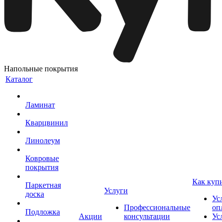
Напольные покрытия
Каталог
Ламинат
Кварцвинил
Линолеум
Ковровые
покрытия
Как куп
Паркетная
Услуги
доска
Ус
Профессиональные
оп
Подложка
Акции
консультации
Ус