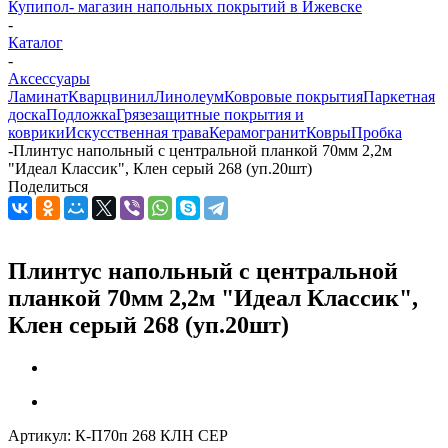
Купипол- магазин напольных покрытий в Ижевске
-
Каталог
-
Аксессуары
Ламинат
Кварцвинил
Линолеум
Ковровые покрытия
Паркетная
доска
Подложка
Грязезащитные покрытия и
коврики
Искусственная трава
Керамогранит
Ковры
Пробка
-
Плинтус напольный с центральной планкой 70мм 2,2м
"Идеал Классик", Клен серый 268 (уп.20шт)
Поделиться
Плинтус напольный с центральной
планкой 70мм 2,2м "Идеал Классик",
Клен серый 268 (уп.20шт)
Артикул:
К-П70п 268 КЛН СЕР