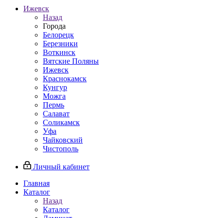
Ижевск
Назад
Города
Белорецк
Березники
Воткинск
Вятские Поляны
Ижевск
Краснокамск
Кунгур
Можга
Пермь
Салават
Соликамск
Уфа
Чайковский
Чистополь
Личный кабинет
Главная
Каталог
Назад
Каталог