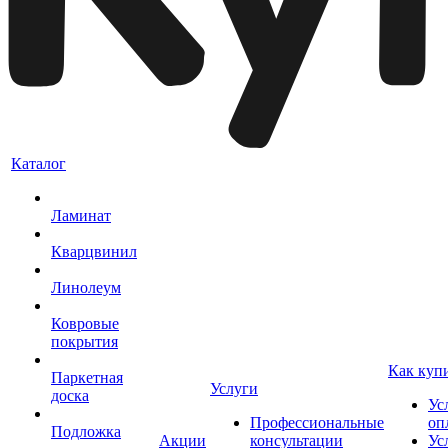
Каталог
Ламинат
Кварцвинил
Линолеум
Ковровые
покрытия
Как куп
Паркетная
Услуги
доска
Ус
Профессиональные
оп
Подложка
Акции
консультации
Ус