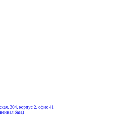
ская, 304, корпус 2, офис 41
венная база)