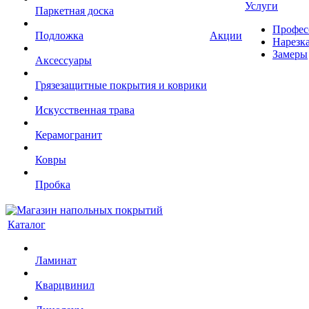
Услуги
Паркетная доска
Профес
Подложка
Акции
Нарезк
Замеры
Аксессуары
Грязезащитные покрытия и коврики
Искусственная трава
Керамогранит
Ковры
Пробка
Каталог
Ламинат
Кварцвинил