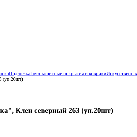
оска
Подложка
Грязезащитные покрытия и коврики
Искусственная
 (уп.20шт)
а", Клен северный 263 (уп.20шт)