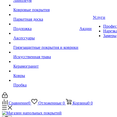
Линолеум
Ковровые покрытия
Услуги
Паркетная доска
Профес
Подложка
Акции
Нарезк
Замеры
Аксессуары
Грязезащитные покрытия и коврики
Искусственная трава
Керамогранит
Ковры
Пробка
Сравнение
0
Отложенные
0
Корзина
0
0