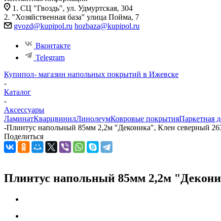
1. СЦ "Гвоздь", ул. Удмуртская, 304
2. "Хозяйственная база" улица Пойма, 7
gvozd@kupipol.ru
hozbaza@kupipol.ru
Вконтакте
Telegram
Купипол- магазин напольных покрытий в Ижевске
-
Каталог
-
Аксессуары
Ламинат
Кварцвинил
Линолеум
Ковровые покрытия
Паркетная д
-
Плинтус напольный 85мм 2,2м "Деконика", Клен северный 263
Поделиться
Плинтус напольный 85мм 2,2м "Деконик