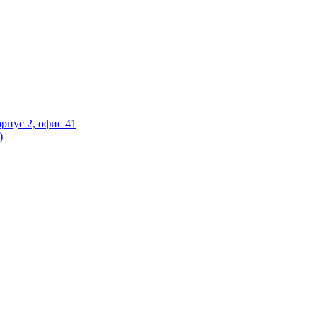
орпус 2, офис 41
)