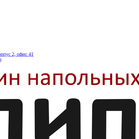
орпус 2, офис 41
)