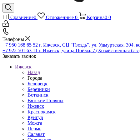
Сравнение
0
Отложенные
0
Корзина
0
0
Телефоны
+7 950 168 65 52
г. Ижевск, СЦ "Гвоздь", ул. Удмуртская, 304, к
+7 922 501 63 11
г. Ижевск, улица Пойма, 7 (Хозяйственная база
Заказать звонок
Ижевск
Назад
Города
Белорецк
Березники
Воткинск
Вятские Поляны
Ижевск
Краснокамск
Кунгур
Можга
Пермь
Салават
Соликамск