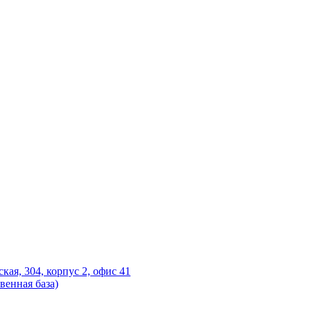
ская, 304, корпус 2, офис 41
венная база)