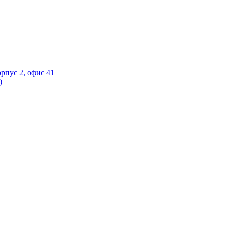
орпус 2, офис 41
)